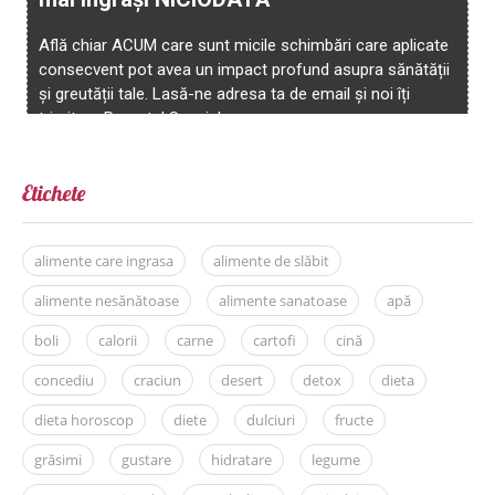
Etichete
alimente care ingrasa
alimente de slăbit
alimente nesănătoase
alimente sanatoase
apă
boli
calorii
carne
cartofi
cină
concediu
craciun
desert
detox
dieta
dieta horoscop
diete
dulciuri
fructe
grăsimi
gustare
hidratare
legume