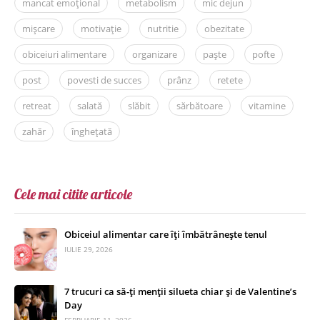
mancat emoțional
metabolism
mic dejun
mișcare
motivație
nutritie
obezitate
obiceiuri alimentare
organizare
paște
pofte
post
povesti de succes
prânz
retete
retreat
salată
slăbit
sărbătoare
vitamine
zahăr
înghețată
Cele mai citite articole
Obiceiul alimentar care îți îmbătrânește tenul
IULIE 29, 2026
7 trucuri ca să-ți menții silueta chiar și de Valentine’s
Day