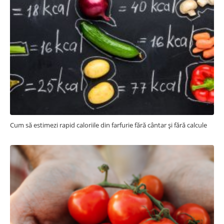
Cum să estimezi rapid caloriile din farfurie fără cântar și fără calcule