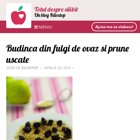
Totul despre slăbit
Un blog Kilostop
MENIU
Ajuta-ma sa slabesc!
Budinca din fulgi de ovaz si prune
uscate
SCRIS DE
KILOSTOP
APRILIE 29, 2016