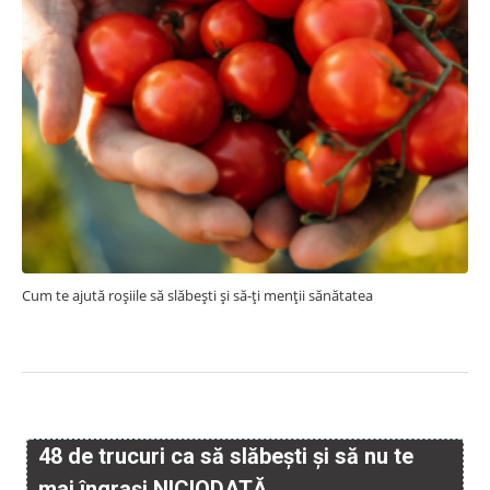
Cum te ajută roșiile să slăbești și să-ți menții sănătatea