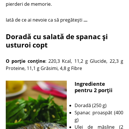
pierderi de memorie.
Iată de ce ai nevoie ca să pregătești
…
Doradă cu salată de spanac şi
usturoi copt
O porție conține
: 220,3 Kcal, 11,2 g Glucide, 22,3 g
Proteine, 11,1 g Grăsimi, 4,8 g Fibre
Ingrediente
pentru 2 porții
Doradă (250 g)
Spanac proaspăt (400
g)
Ulei de măsline (2