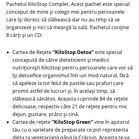
Pachetul KiloStop Complet. Acest pachet este special
conceput de mine și colegii mei pentru persoanele
care își doresc să slăbească dar nu au timp să se
organizeze și nici să meargă la sală. Pachetul conține
8 cărți și un CD:
Cartea de Rețete
“KiloStop Detox”
este special
concepută de către dieteticienii și medicii
nutriționiști KiloStop pentru persoanele care vor să
își detoxifice organismul într-un mod natural, fără
să apeleze la tot felul de pastile sau prafuri care
promit astfel de lucruri și, în același timp, să
slăbească sănătos. Aceasta cuprinde 84 de rețete
delicioase, respectiv câte 21 de rețete pentru mic
dejun, gustare, prânz și cină.
Cartea de rețete
”KiloStop Green”
vine în ajutorul
tău cu o varietate de preparate ce pot reprezenta
dieta ta vegetariană până la Crăciun. Aceasta te va