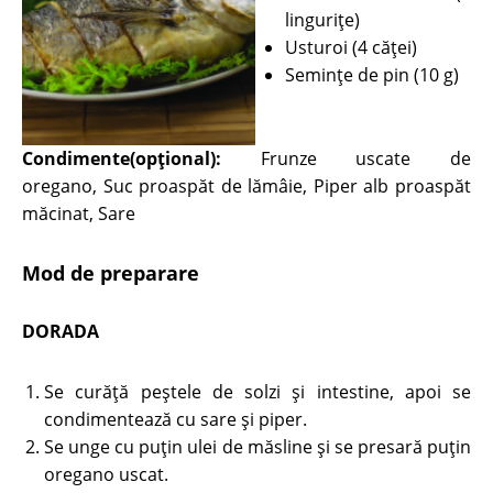
linguriţe)
Usturoi (4 căţei)
Seminţe de pin (10 g)
Condimente(opțional):
Frunze uscate de
oregano, Suc proaspăt de lămâie, Piper alb proaspăt
măcinat, Sare
Mod de preparare
DORADA
Se curăţă peştele de solzi şi intestine, apoi se
condimentează cu sare şi piper.
Se unge cu puţin ulei de măsline şi se presară puţin
oregano uscat.