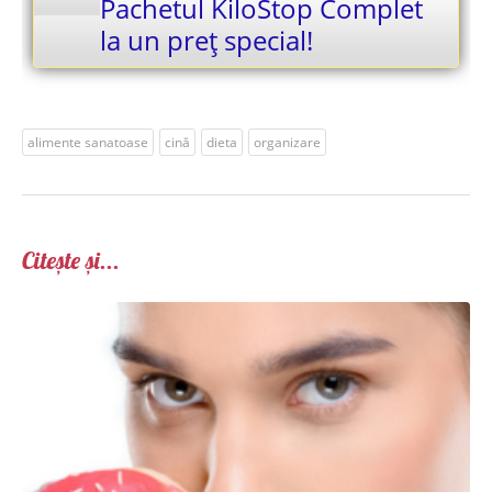
Pachetul KiloStop Complet
la un preț special!
alimente sanatoase
cină
dieta
organizare
Citește și...