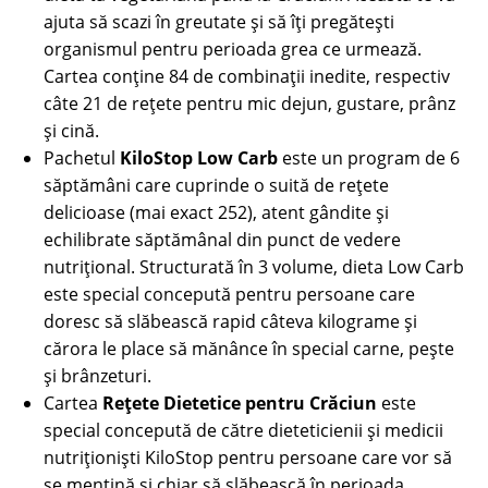
ajuta să scazi în greutate și să îți pregătești
organismul pentru perioada grea ce urmează.
Cartea conține 84 de combinații inedite, respectiv
câte 21 de rețete pentru mic dejun, gustare, prânz
și cină.
Pachetul
KiloStop
Low Carb
este un program de 6
săptămâni care cuprinde o suită de rețete
delicioase (mai exact 252), atent gândite și
echilibrate săptămânal din punct de vedere
nutrițional. Structurată în 3 volume, dieta Low Carb
este special concepută pentru persoane care
doresc să slăbească rapid câteva kilograme și
cărora le place să mănânce în special carne, pește
și brânzeturi.
Cartea
Rețete Dietetice pentru Crăciun
este
special concepută de către dieteticienii și medicii
nutriționiști KiloStop pentru persoane care vor să
se mențină și chiar să slăbească în perioada