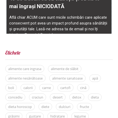
Etichete
alimente care ingrasa
alimente de slăbit
alimente nesănătoase
alimente sanatoase
apă
boli
calorii
carne
cartofi
cină
concediu
craciun
desert
detox
dieta
dieta horoscop
diete
dulciuri
fructe
grăsimi
gustare
hidratare
legume