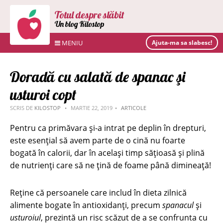
Totul despre slăbit
Un blog Kilostop
MENIU
Ajuta-ma sa slabesc!
Doradă cu salată de spanac şi
usturoi copt
SCRIS DE
KILOSTOP
MARTIE 22, 2019
ARTICOLE
Pentru ca primăvara și-a intrat pe deplin în drepturi,
este esențial să avem parte de o cină nu foarte
bogată în calorii, dar în același timp sățioasă și plină
de nutrienți care să ne țină de foame până dimineață!
Reține că persoanele care includ în dieta zilnică
alimente bogate în antioxidanți, precum
spanacul
și
usturoiul
, prezintă un risc scăzut de a se confrunta cu