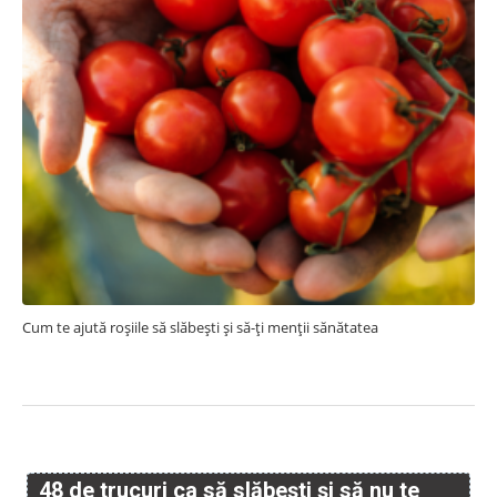
Cum te ajută roșiile să slăbești și să-ți menții sănătatea