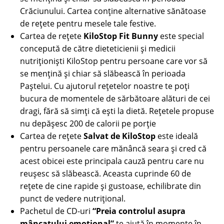
Crăciunului. Cartea conține alternative sănătoase
de rețete pentru mesele tale festive.
Cartea de rețete
KiloStop Fit Bunny
este special
concepută de către dieteticienii și medicii
nutriționiști KiloStop pentru persoane care vor să
se mențină și chiar să slăbească în perioada
Paștelui. Cu ajutorul rețetelor noastre te poți
bucura de momentele de sărbătoare alături de cei
dragi, fără să simți că ești la dietă. Rețetele propuse
nu depășesc 200 de calorii pe porție
Cartea de rețete
Salvat de KiloStop
este ideală
pentru persoanele care mănâncă seara și cred că
acest obicei este principala cauză pentru care nu
reușesc să slăbească. Aceasta cuprinde 60 de
rețete de cine rapide și gustoase, echilibrate din
punct de vedere nutrițional.
Pachetul de CD-uri
“Preia controlul asupra
mâncatului emoţional”
te ajută în momente în