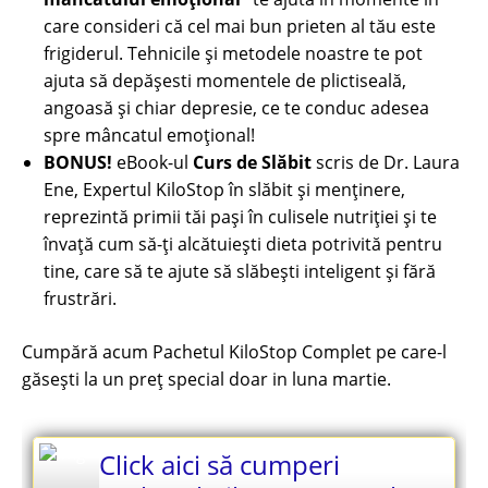
care consideri că cel mai bun prieten al tău este
frigiderul. Tehnicile și metodele noastre te pot
ajuta să depășesti momentele de plictiseală,
angoasă și chiar depresie, ce te conduc adesea
spre mâncatul emoțional!
BONUS!
eBook-ul
Curs de Slăbit
scris de Dr. Laura
Ene, Expertul KiloStop în slăbit și menținere,
reprezintă primii tăi pași în culisele nutriției și te
învață cum să-ți alcătuiești dieta potrivită pentru
tine, care să te ajute să slăbești inteligent și fără
frustrări.
Cumpără acum Pachetul KiloStop Complet pe care-l
găsești la un preț special doar in luna martie.
Click aici să cumperi