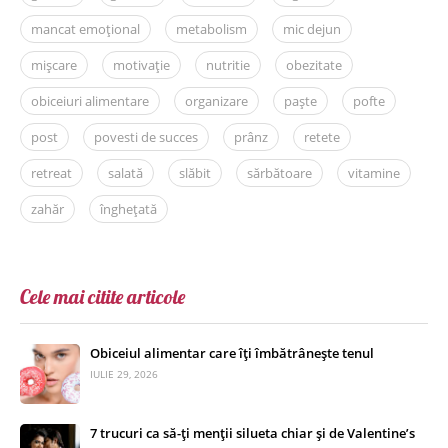
mancat emoțional
metabolism
mic dejun
mișcare
motivație
nutritie
obezitate
obiceiuri alimentare
organizare
paște
pofte
post
povesti de succes
prânz
retete
retreat
salată
slăbit
sărbătoare
vitamine
zahăr
înghețată
Cele mai citite articole
Obiceiul alimentar care îți îmbătrânește tenul
IULIE 29, 2026
7 trucuri ca să-ți menții silueta chiar și de Valentine’s