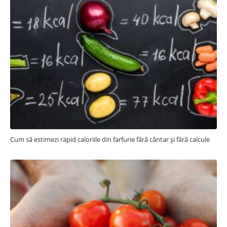
Cum să estimezi rapid caloriile din farfurie fără cântar și fără calcule