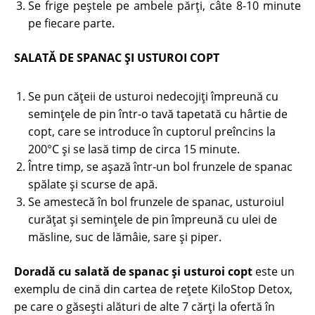
Se frige peştele pe ambele părţi, câte 8-10 minute
pe fiecare parte.
SALATĂ DE SPANAC ȘI USTUROI COPT
Se pun căţeii de usturoi nedecojiţi împreună cu
seminţele de pin într-o tavă tapetată cu hârtie de
copt, care se introduce în cuptorul preîncins la
200°C şi se lasă timp de circa 15 minute.
Între timp, se aşază într-un bol frunzele de spanac
spălate şi scurse de apă.
Se amestecă în bol frunzele de spanac, usturoiul
curăţat şi seminţele de pin împreună cu ulei de
măsline, suc de lămâie, sare şi piper.
Doradă cu salată de spanac şi usturoi copt
este un
exemplu de cină din cartea de rețete KiloStop Detox,
pe care o găsești alături de alte 7 cărți la ofertă în