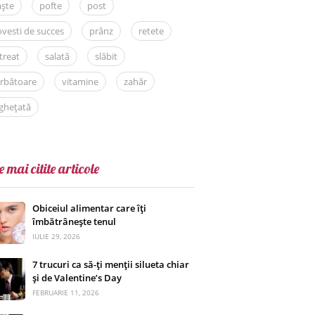
aște
pofte
post
vesti de succes
prânz
retete
treat
salată
slăbit
rbătoare
vitamine
zahăr
ghețată
e mai citite articole
Obiceiul alimentar care îți
îmbătrânește tenul
IULIE 29, 2026
7 trucuri ca să-ți menții silueta chiar
și de Valentine’s Day
FEBRUARIE 11, 2026