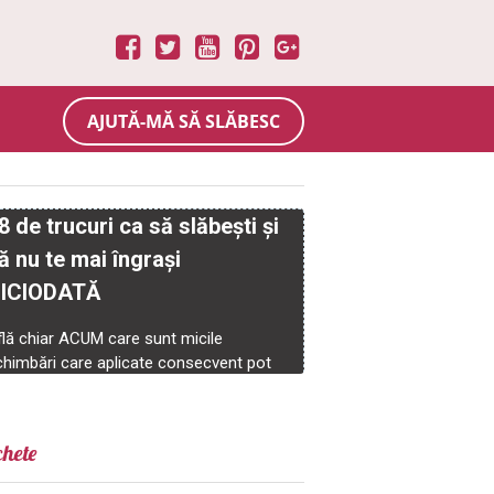
AJUTĂ-MĂ SĂ SLĂBESC
chete