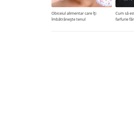
Obiceiul alimentar care îți
Cum să est
îmbătrânește tenul
farfurie fă