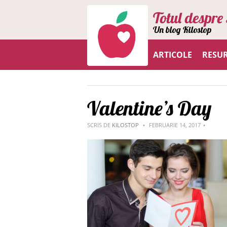
Totul despre 
Un blog Kilostop
ARTICOLE
RESU
Valentine’s Day
SCRIS DE
KILOSTOP
FEBRUARIE 14, 2017