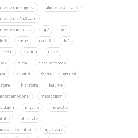
imente care ingrasa
alimente de slăbit
limente nesănătoase
imente sanatoase
apă
boli
lorii
carne
cartofi
cină
oncediu
craciun
desert
etox
dieta
dieta horoscop
ete
dulciuri
fructe
grăsimi
stare
hidratare
legume
ancat emoțional
metabolism
c dejun
mișcare
motivație
tritie
obezitate
iceiuri alimentare
organizare