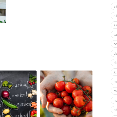
al
a
al
ca
c
d
di
gu
m
mi
nu
ob