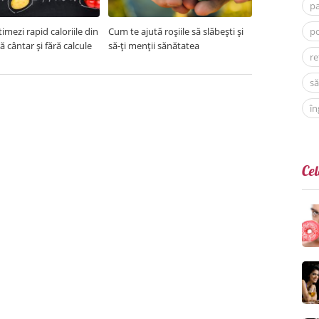
p
imezi rapid caloriile din
Cum te ajută roșiile să slăbești și
po
ră cântar și fără calcule
să-ți menții sănătatea
re
să
în
Cel