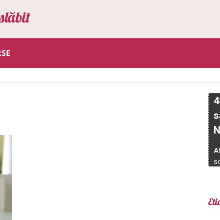
slăbit
RSE
Eti