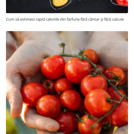
Cum să estimezi rapid caloriile din farfurie fără cântar și fără calcule