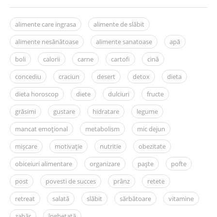
alimente care ingrasa
alimente de slăbit
alimente nesănătoase
alimente sanatoase
apă
boli
calorii
carne
cartofi
cină
concediu
craciun
desert
detox
dieta
dieta horoscop
diete
dulciuri
fructe
grăsimi
gustare
hidratare
legume
mancat emoțional
metabolism
mic dejun
mișcare
motivație
nutritie
obezitate
obiceiuri alimentare
organizare
paște
pofte
post
povesti de succes
prânz
retete
retreat
salată
slăbit
sărbătoare
vitamine
zahăr
înghețată