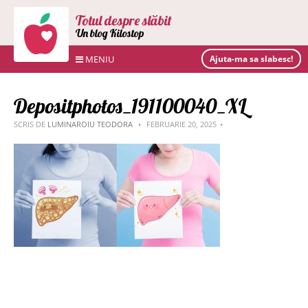
Totul despre slăbit
Un blog Kilostop
MENIU
Ajuta-ma sa slabesc!
Depositphotos_191100040_XL
SCRIS DE
LUMINAROIU TEODORA
FEBRUARIE 20, 2025