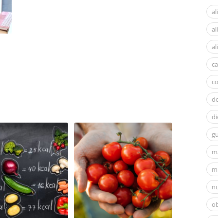
al
a
al
ca
c
d
di
gu
m
mi
nu
ob