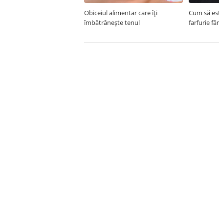
Obiceiul alimentar care îți
Cum să est
îmbătrânește tenul
farfurie fă