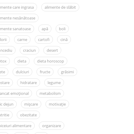
imente care ingrasa
alimente de slăbit
limente nesănătoase
imente sanatoase
apă
boli
lorii
carne
cartofi
cină
oncediu
craciun
desert
etox
dieta
dieta horoscop
ete
dulciuri
fructe
grăsimi
stare
hidratare
legume
ancat emoțional
metabolism
c dejun
mișcare
motivație
tritie
obezitate
iceiuri alimentare
organizare