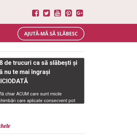
AJUTĂ-MĂ SĂ SLĂBESC
chete