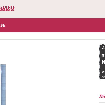
slăbit
RSE
Eti