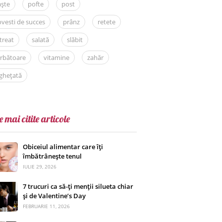
aște
pofte
post
vesti de succes
prânz
retete
treat
salată
slăbit
rbătoare
vitamine
zahăr
ghețată
e mai citite articole
Obiceiul alimentar care îți
îmbătrânește tenul
IULIE 29, 2026
7 trucuri ca să-ți menții silueta chiar
și de Valentine’s Day
FEBRUARIE 11, 2026