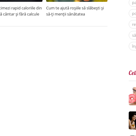
p
imezi rapid caloriile din
Cum te ajută roșiile să slăbești și
po
ră cântar și fără calcule
să-ți menții sănătatea
re
să
în
Cel