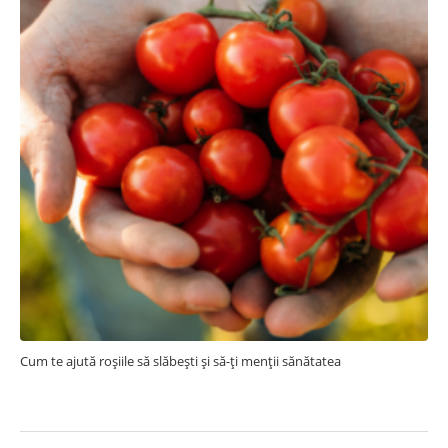
Cum te ajută roșiile să slăbești și să-ți menții sănătatea