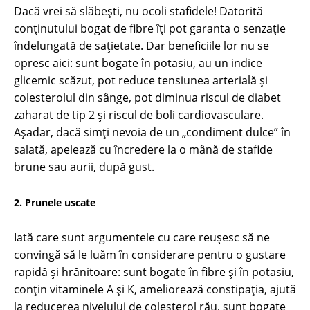
Dacă vrei să slăbești, nu ocoli stafidele! Datorită
conținutului bogat de fibre îți pot garanta o senzație
îndelungată de sațietate. Dar beneficiile lor nu se
opresc aici: sunt bogate în potasiu, au un indice
glicemic scăzut, pot reduce tensiunea arterială și
colesterolul din sânge, pot diminua riscul de diabet
zaharat de tip 2 și riscul de boli cardiovasculare.
Așadar, dacă simți nevoia de un „condiment dulce” în
salată, apelează cu încredere la o mână de stafide
brune sau aurii, după gust.
2. Prunele uscate
Iată care sunt argumentele cu care reușesc să ne
convingă să le luăm în considerare pentru o gustare
rapidă și hrănitoare: sunt bogate în fibre și în potasiu,
conțin vitaminele A și K, ameliorează constipația, ajută
la reducerea nivelului de colesterol rău, sunt bogate