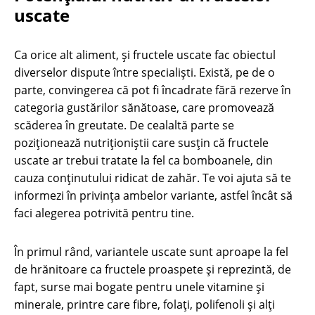
uscate
Ca orice alt aliment, și fructele uscate fac obiectul
diverselor dispute între specialiști. Există, pe de o
parte, convingerea că pot fi încadrate fără rezerve în
categoria gustărilor sănătoase, care promovează
scăderea în greutate. De cealaltă parte se
poziționează nutriționiștii care susțin că fructele
uscate ar trebui tratate la fel ca bomboanele, din
cauza conținutului ridicat de zahăr. Te voi ajuta să te
informezi în privința ambelor variante, astfel încât să
faci alegerea potrivită pentru tine.
În primul rând, variantele uscate sunt aproape la fel
de hrănitoare ca fructele proaspete și reprezintă, de
fapt, surse mai bogate pentru unele vitamine și
minerale, printre care fibre, folați, polifenoli și alți