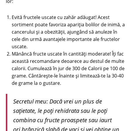
lor:
Evită fructele uscate cu zahăr adăugat! Acest
sortiment poate favoriza apariția bolilor de inimă, a
cancerului și a obezității, ajungând să anuleze în
cele din urmă avantajele importante ale fructelor
uscate.
Mănâncă fructe uscate în cantități moderate! Îți fac
această recomandare deoarece au destul de multe
calorii. Cumulează în jur de 300 de Calorii pe 100 de
grame. Cântărește-le înainte și limitează-te la 30-40
de grame la o gustare.
Secretul meu: Dacă vrei un plus de
sațietate, le poți rehidrata sau le poţi
combina cu fructe proaspete sau iaurt
ori brânzică slabă de vaci și vei obține un