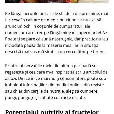
Pe lângă lucrurile pe care le știi deja despre mine, mai
fac ceva în calitate de medic nutriționist: nu ezit să
arunc un ochi în coșurile de cumpărături ale
oamenilor care trec pe lângă mine în supermarket 🙂
Poate ți se pare că sună năstrușnic, dar practic nu iau
niciodată pauză de la meseria mea, iar în situația
descrisă mai sus mă simt ca un cercetător pe teren.
Printre observațiile mele din ultima perioadă se
regăsește și cea care m-a inspirat să scriu articolul de
astăzi. Din ce în ce mai mulți consumatori, poate sub
imboldul informațiilor din mediul online, din reviste
sau chiar din cărțile de nutriție, aleg să cumpere
pungi, punguțe și cutiuțe cu fructe uscate.
Potențialul nutritiv al fructelor