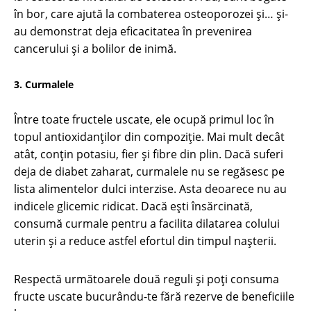
în bor, care ajută la combaterea osteoporozei și… și-
au demonstrat deja eficacitatea în prevenirea
cancerului și a bolilor de inimă.
3. Curmalele
Între toate fructele uscate, ele ocupă primul loc în
topul antioxidanților din compoziție. Mai mult decât
atât, conțin potasiu, fier și fibre din plin. Dacă suferi
deja de diabet zaharat, curmalele nu se regăsesc pe
lista alimentelor dulci interzise. Asta deoarece nu au
indicele glicemic ridicat. Dacă ești însărcinată,
consumă curmale pentru a facilita dilatarea colului
uterin și a reduce astfel efortul din timpul nașterii.
Respectă următoarele două reguli și poți consuma
fructe uscate bucurându-te fără rezerve de beneficiile