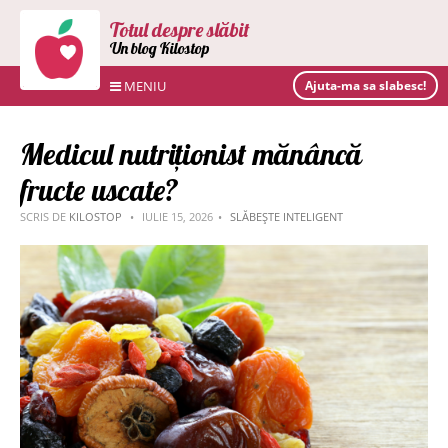
Totul despre slăbit
Un blog Kilostop
MENIU
Ajuta-ma sa slabesc!
Medicul nutriționist mănâncă
fructe uscate?
SCRIS DE
KILOSTOP
IULIE 15, 2026
SLĂBEȘTE INTELIGENT