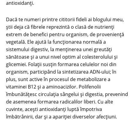
antioxidanți.
Dacă te numeri printre cititorii fideli ai blogului meu,
știi deja că fibrele reprezintă o clasă de nutrienți
extrem de benefici pentru organism, de proveniență
vegetală. Ele ajută la funcționarea normală a
sistemului digestiv, la menținerea unei greutăți
sănătoase și a unui nivel optim al colesterolului și
glicemiei. Folații susțin formarea celulelor noi din
organism, participând la sintetizarea ADN-ului; în
plus, sunt active în procesul de metabolizare a
vitaminei B12 și a aminoacizilor. Polifenolii
îmbunătățesc circulația sângelui și digestia, prevenind
de asemenea formarea radicalilor liberi. Cu alte
cuvinte, acești antioxidanți luptă împotriva
îmbătrânirii, dar și a apariției diverselor afecțiuni.