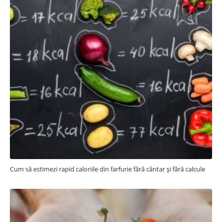
Cum să estimezi rapid caloriile din farfurie fără cântar și fără calcule