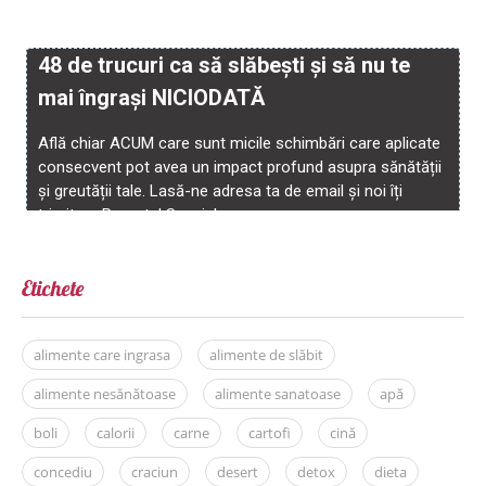
Etichete
alimente care ingrasa
alimente de slăbit
alimente nesănătoase
alimente sanatoase
apă
boli
calorii
carne
cartofi
cină
concediu
craciun
desert
detox
dieta