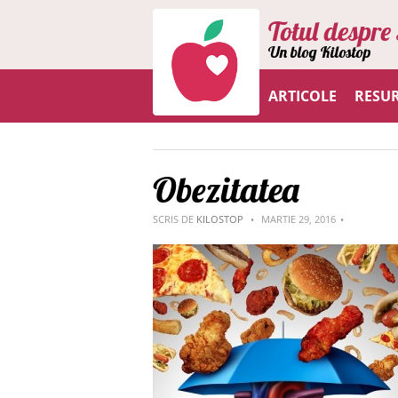
Totul despre 
Un blog Kilostop
ARTICOLE
RESU
Obezitatea
SCRIS DE
KILOSTOP
MARTIE 29, 2016