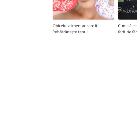
Obiceiul alimentar care îți
Cum să est
îmbătrânește tenul
farfurie fă