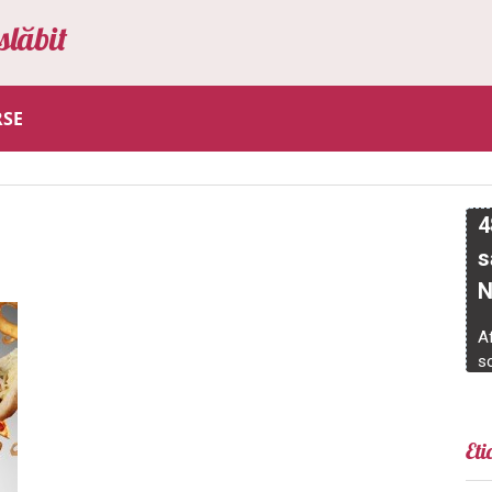
slăbit
RSE
Eti