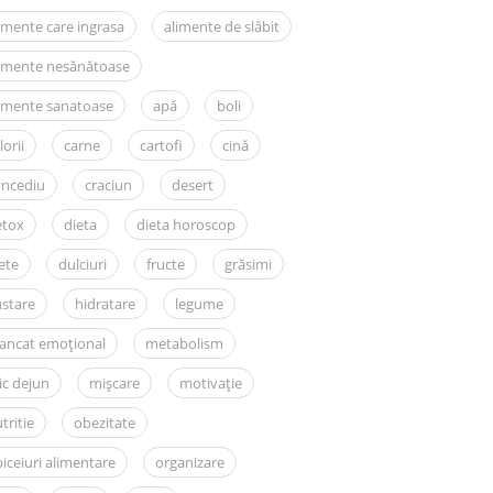
imente care ingrasa
alimente de slăbit
limente nesănătoase
imente sanatoase
apă
boli
lorii
carne
cartofi
cină
oncediu
craciun
desert
etox
dieta
dieta horoscop
ete
dulciuri
fructe
grăsimi
stare
hidratare
legume
ancat emoțional
metabolism
c dejun
mișcare
motivație
tritie
obezitate
iceiuri alimentare
organizare