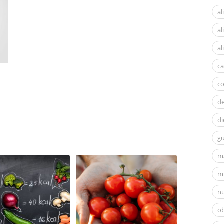
al
a
al
ca
c
d
di
gu
m
mi
nu
ob