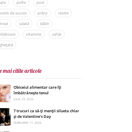
aște
pofte
post
vesti de succes
prânz
retete
treat
salată
slăbit
rbătoare
vitamine
zahăr
ghețată
e mai citite articole
Obiceiul alimentar care îți
îmbătrânește tenul
IULIE 29, 2026
7 trucuri ca să-ți menții silueta chiar
și de Valentine’s Day
FEBRUARIE 11, 2026