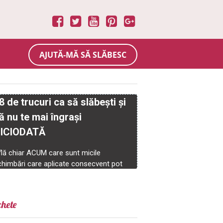
AJUTĂ-MĂ SĂ SLĂBESC
chete