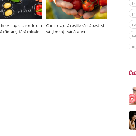
p
po
re
imezi rapid caloriile din
Cum te ajută roșiile să slăbești și
ră cântar și fără calcule
să-ți menții sănătatea
să
în
Cel