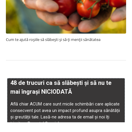
Cum te ajută roșiile să slăbești și să-ți menții sănătatea