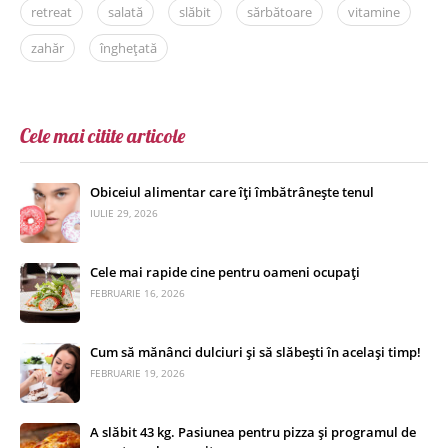
retreat
salată
slăbit
sărbătoare
vitamine
zahăr
înghețată
Cele mai citite articole
Obiceiul alimentar care îți îmbătrânește tenul
IULIE 29, 2026
Cele mai rapide cine pentru oameni ocupați
FEBRUARIE 16, 2026
Cum să mănânci dulciuri și să slăbești în același timp!
FEBRUARIE 19, 2026
A slăbit 43 kg. Pasiunea pentru pizza și programul de