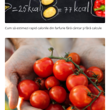
Cum să estimezi rapid caloriile din farfurie fără cântar și fără calcule