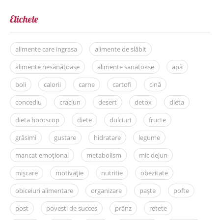
Etichete
alimente care ingrasa
alimente de slăbit
alimente nesănătoase
alimente sanatoase
apă
boli
calorii
carne
cartofi
cină
concediu
craciun
desert
detox
dieta
dieta horoscop
diete
dulciuri
fructe
grăsimi
gustare
hidratare
legume
mancat emoțional
metabolism
mic dejun
mișcare
motivație
nutritie
obezitate
obiceiuri alimentare
organizare
paște
pofte
post
povesti de succes
prânz
retete