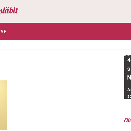
slăbit
RSE
Eti