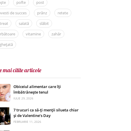
aște
pofte
post
vesti de succes
prânz
retete
treat
salată
slăbit
rbătoare
vitamine
zahăr
ghețată
e mai citite articole
Obiceiul alimentar care îți
îmbătrânește tenul
IULIE 29, 2026
7 trucuri ca să-ți menții silueta chiar
și de Valentine’s Day
FEBRUARIE 11, 2026