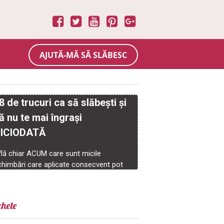
AJUTĂ-MĂ SĂ SLĂBESC
chete