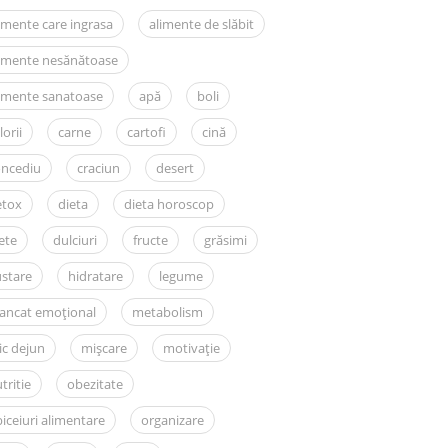
imente care ingrasa
alimente de slăbit
limente nesănătoase
imente sanatoase
apă
boli
lorii
carne
cartofi
cină
oncediu
craciun
desert
etox
dieta
dieta horoscop
ete
dulciuri
fructe
grăsimi
stare
hidratare
legume
ancat emoțional
metabolism
c dejun
mișcare
motivație
tritie
obezitate
iceiuri alimentare
organizare