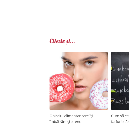
Citește și...
Obiceiul alimentar care îți
Cum să est
îmbătrânește tenul
farfurie fă