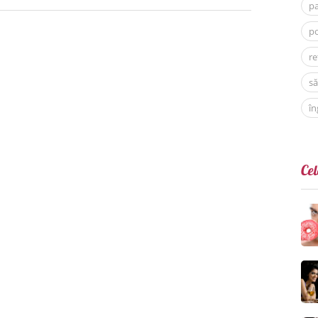
p
po
re
să
în
Cel