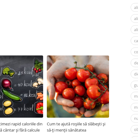
al
a
al
ca
c
d
di
gu
m
mi
nu
imezi rapid caloriile din
Cum te ajută roșiile să slăbești și
ob
ră cântar și fără calcule
să-ți menții sănătatea