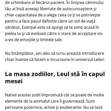
de schimbare al fiecărui pacient. În liniștea căminului
tău ai însă aceeași libertate de autocunoaștere și
chiar capacitatea de a alege ceea ce ți se potrivește
pentru a face pasul definitiv către un stil de viață
sănătos. Esențial este să ajungi să te simți acasă în
pielea ta și să evoluezi către o stare de acceptare vis-
a-vis de emoțiile și limitele tale.
Nu întâmplător, am ales să scriu această introducere
chiar înainte să facem o incursiune în universul Leilor.
La masa zodiilor, Leul stă în capul
mesei
Nativii acestei zodii împrumută cât se poate de multe
elemente de la animalul care îi guvernează. Sunt
persoane puternice, active și exuberante. Nu se lasă