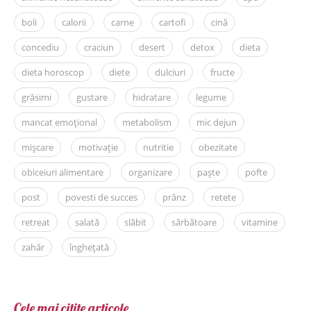
boli
calorii
carne
cartofi
cină
concediu
craciun
desert
detox
dieta
dieta horoscop
diete
dulciuri
fructe
grăsimi
gustare
hidratare
legume
mancat emoțional
metabolism
mic dejun
mișcare
motivație
nutritie
obezitate
obiceiuri alimentare
organizare
paște
pofte
post
povesti de succes
prânz
retete
retreat
salată
slăbit
sărbătoare
vitamine
zahăr
înghețată
Cele mai citite articole