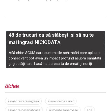
Etichete
alimente care ingrasa
alimente de slăbit
alimente nesănătoase
alimente sanatoase
apă