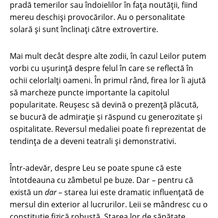
pradă temerilor sau îndoielilor în fața noutății, fiind
mereu deschiși provocărilor. Au o personalitate
solară și sunt înclinați către extrovertire.
Mai mult decât despre alte zodii, în cazul Leilor putem
vorbi cu ușurință despre felul în care se reflectă în
ochii celorlalți oameni. În primul rând, firea lor îi ajută
să marcheze puncte importante la capitolul
popularitate. Reușesc să devină o prezență plăcută,
se bucură de admirație și răspund cu generozitate și
ospitalitate. Reversul medaliei poate fi reprezentat de
tendința de a deveni teatrali și demonstrativi.
Într-adevăr, despre Leu se poate spune că este
întotdeauna cu zâmbetul pe buze. Dar – pentru că
există un
dar
– starea lui este dramatic influențată de
mersul din exterior al lucrurilor. Leii se mândresc cu o
constituție fizică robustă. Starea lor de sănătate