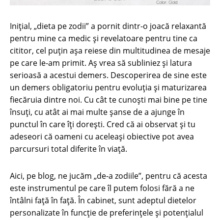
Inițial, „dieta pe zodii” a pornit dintr-o joacă relaxantă
pentru mine ca medic și revelatoare pentru tine ca
cititor, cel puțin așa reiese din multitudinea de mesaje
pe care le-am primit. Aș vrea să subliniez și latura
serioasă a acestui demers. Descoperirea de sine este
un demers obligatoriu pentru evoluţia şi maturizarea
fiecăruia dintre noi. Cu cât te cunoști mai bine pe tine
însuți, cu atât ai mai multe șanse de a ajunge în
punctul în care îți dorești. Cred că ai observat și tu
adeseori că oameni cu aceleași obiective pot avea
parcursuri total diferite în viață.
Aici, pe blog, ne jucăm „de-a zodiile”, pentru că acesta
este instrumentul pe care îl putem folosi fără a ne
întâlni față în față. În cabinet, sunt adeptul dietelor
personalizate în funcție de preferințele și potențialul