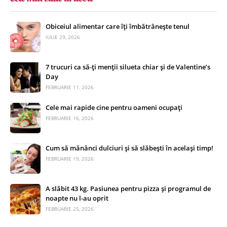
Obiceiul alimentar care îți îmbătrânește tenul
IULIE 29, 2026
7 trucuri ca să-ți menții silueta chiar și de Valentine’s
Day
FEBRUARIE 11, 2026
Cele mai rapide cine pentru oameni ocupați
FEBRUARIE 16, 2026
Cum să mănânci dulciuri și să slăbești în același timp!
FEBRUARIE 19, 2026
A slăbit 43 kg. Pasiunea pentru pizza și programul de
noapte nu l-au oprit
FEBRUARIE 25, 2026