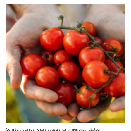
Cum te ajută roșiile să slăbești și să-ți menții sănătatea