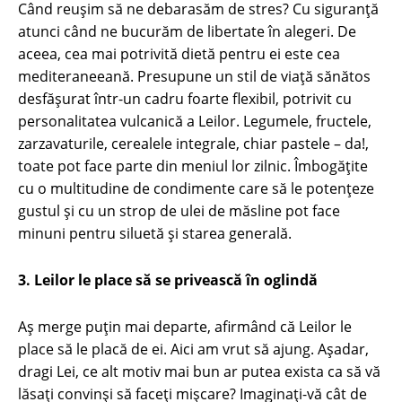
Când reușim să ne debarasăm de stres? Cu siguranță
atunci când ne bucurăm de libertate în alegeri. De
aceea, cea mai potrivită dietă pentru ei este cea
mediteraneeană. Presupune un stil de viață sănătos
desfășurat într-un cadru foarte flexibil, potrivit cu
personalitatea vulcanică a Leilor. Legumele, fructele,
zarzavaturile, cerealele integrale, chiar pastele – da!,
toate pot face parte din meniul lor zilnic. Îmbogățite
cu o multitudine de condimente care să le potențeze
gustul și cu un strop de ulei de măsline pot face
minuni pentru siluetă și starea generală.
3. Leilor le place să se privească în oglindă
Aș merge puțin mai departe, afirmând că Leilor le
place să le placă de ei. Aici am vrut să ajung. Așadar,
dragi Lei, ce alt motiv mai bun ar putea exista ca să vă
lăsați convinși să faceți mișcare? Imaginați-vă cât de