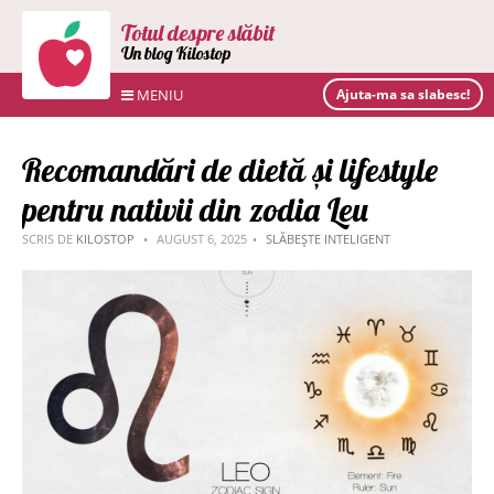
Totul despre slăbit
Un blog Kilostop
MENIU
Ajuta-ma sa slabesc!
Recomandări de dietă și lifestyle
pentru nativii din zodia Leu
SCRIS DE
KILOSTOP
AUGUST 6, 2025
SLĂBEȘTE INTELIGENT