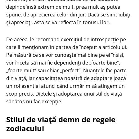
depinde însă extrem de mult, prea mult aș putea
spune, de aprecierea celor din jur. Dacă se simt iubiți
și apreciați, asta se va reflecta în tonusul lor.
De aceea, le recomand exercițiul de introspecție pe
care îl menționam în partea de început a articolului.
Pe măsură ce se vor cunoaște mai bine pe ei înșiși,
vor înceta să mai fie dependenți de „foarte bine”,
„foarte mult” sau chiar „perfect”. Nuanțele fac parte
din viață, iar capacitatea noastră de adaptare joacă
un rol esențial atunci când urmărim să atingem un
scop precis. Dietele și adoptarea unui stil de viață
sănătos nu fac excepție.
Stilul de viață demn de regele
zodiacului