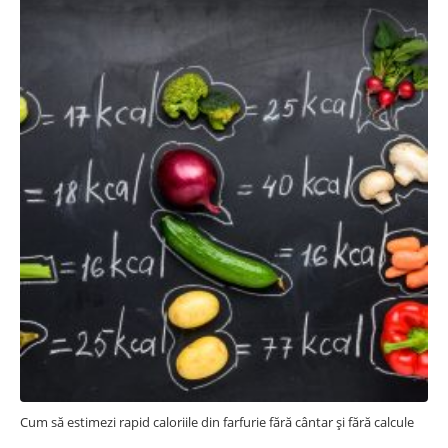
Cum să estimezi rapid caloriile din farfurie fără cântar și fără calcule