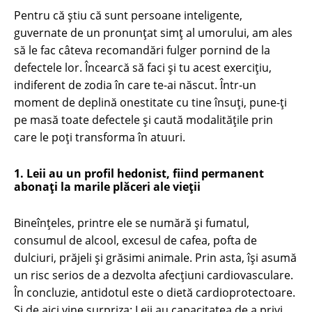
Pentru că știu că sunt persoane inteligente,
guvernate de un pronunțat simț al umorului, am ales
să le fac câteva recomandări fulger pornind de la
defectele lor. Încearcă să faci și tu acest exercițiu,
indiferent de zodia în care te-ai născut. Într-un
moment de deplină onestitate cu tine însuți, pune-ți
pe masă toate defectele și caută modalitățile prin
care le poți transforma în atuuri.
1. Leii au un profil hedonist, fiind permanent
abonați la marile plăceri ale vieții
Bineînțeles, printre ele se numără și fumatul,
consumul de alcool, excesul de cafea, pofta de
dulciuri, prăjeli și grăsimi animale. Prin asta, își asumă
un risc serios de a dezvolta afecțiuni cardiovasculare.
În concluzie, antidotul este o dietă cardioprotectoare.
Și de aici vine surpriza: Leii au capacitatea de a privi