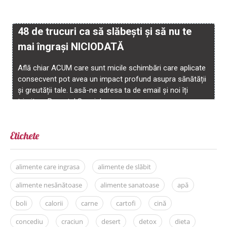
Etichete
alimente care ingrasa
alimente de slăbit
alimente nesănătoase
alimente sanatoase
apă
boli
calorii
carne
cartofi
cină
concediu
craciun
desert
detox
dieta