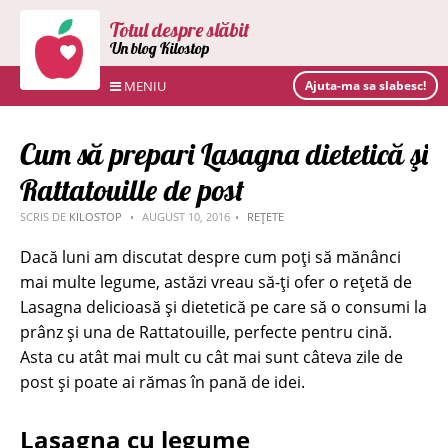
Totul despre slăbit
Un blog Kilostop
MENIU
Ajuta-ma sa slabesc!
Cum să prepari Lasagna dietetică şi
Rattatouille de post
SCRIS DE
KILOSTOP
AUGUST 10, 2016
REȚETE
Dacă luni am discutat despre cum poți să mănânci
mai multe legume, astăzi vreau să-ți ofer o rețetă de
Lasagna delicioasă şi dietetică pe care să o consumi la
prânz şi una de Rattatouille, perfecte pentru cină.
Asta cu atât mai mult cu cât mai sunt câteva zile de
post și poate ai rămas în pană de idei.
Lasagna cu legume