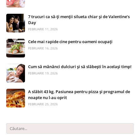
7 trucuri ca să-ți menții silueta chiar și de Valentine’s
Day
FEBRUARIE 11, 2026
Cele mai rapide cine pentru oameni ocupați
FEBRUARIE 16, 2026
Cum să mănânci dulciuri și să slăbești în același timp!
FEBRUARIE 19, 2026
A slăbit 43 kg. Pasiunea pentru pizza și programul de
noapte nu l-au oprit
FEBRUARIE 25, 2026