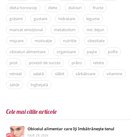
dieta horoscop
diete
dulciuri
fructe
grăsimi
gustare
hidratare
legume
mancat emoțional
metabolism
mic dejun
mișcare
motivație
nutritie
obezitate
obiceiuri alimentare
organizare
paște
pofte
post
povesti de succes
prânz
retete
retreat
salată
slăbit
sărbătoare
vitamine
zahăr
înghețată
Cele mai citite articole
Obiceiul alimentar care îți îmbătrânește tenul
IULIE 29, 2026