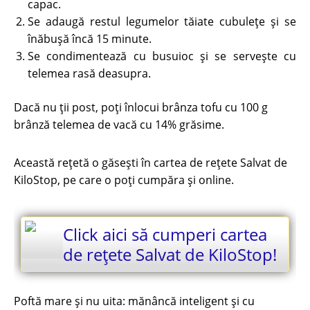
capac.
Se adaugă restul legumelor tăiate cubuleţe şi se
înăbuşă încă 15 minute.
Se condimentează cu busuioc şi se serveşte cu
telemea rasă deasupra.
Dacă nu ții post, poți înlocui brânza tofu cu 100 g
brânză telemea de vacă cu 14% grăsime.
Această rețetă o găsești în cartea de rețete Salvat de
KiloStop, pe care o poți cumpăra și online.
Click aici să cumperi cartea
de rețete Salvat de KiloStop!
Poftă mare și nu uita: mănâncă inteligent și cu