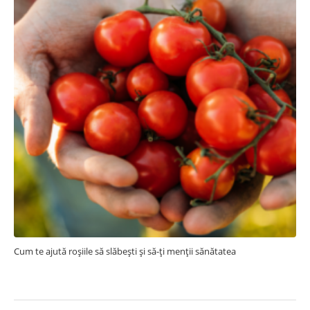
Cum te ajută roșiile să slăbești și să-ți menții sănătatea