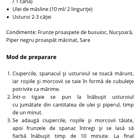
/ 1 cană)
Ulei de măsline (10 ml/ 2 linguriţe)
Usturoi 2-3 căţei
Condimente: Frunze proaspete de busuioc, Nucşoară,
Piper negru proaspăt măcinat, Sare
Mod de preparare
Ciupercile, spanacul şi usturoiul se toacă mărunt,
iar roşiile şi morcovii se taie în formă de cubuleţe
potrivite ca mărime.
Într-o tigaie se pun la înăbuşit usturoiul
cu jumătate din cantitatea de ulei şi piperul, timp
de un minut.
Se adaugă ciupercile, roşiile şi morcovii tăiate,
apoi frunzele de spanac întregi şi se lasă să
fiarbă înăbuşit timp de 10 minute. La final