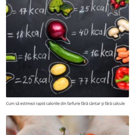
Cum să estimezi rapid caloriile din farfurie fără cântar și fără calcule