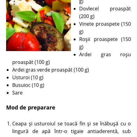
g)
Dovlecel proaspăt
(200 g)
Vinete proaspete (150
g)
Roşii proaspete (150
g)
Ardei gras roşu
proaspăt (100 g)
Ardei gras verde proaspăt (100 g)
Usturoi (10 g)
Busuioc (10 g)
Sare
Mod de preparare
Ceapa şi usturoiul se toacă fin şi se înăbuşă cu o
lingură de apă într-o tigaie antiaderentă, sub