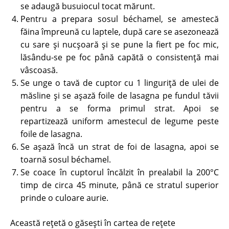
se adaugă busuiocul tocat mărunt.
Pentru a prepara sosul béchamel, se amestecă
făina împreună cu laptele, după care se asezonează
cu sare şi nucşoară şi se pune la fiert pe foc mic,
lăsându-se pe foc până capătă o consistenţă mai
vâscoasă.
Se unge o tavă de cuptor cu 1 linguriţă de ulei de
măsline şi se așază foile de lasagna pe fundul tăvii
pentru a se forma primul strat. Apoi se
repartizează uniform amestecul de legume peste
foile de lasagna.
Se așază încă un strat de foi de lasagna, apoi se
toarnă sosul béchamel.
Se coace în cuptorul încălzit în prealabil la 200°C
timp de circa 45 minute, până ce stratul superior
prinde o culoare aurie.
Această rețetă o găsești în cartea de rețete