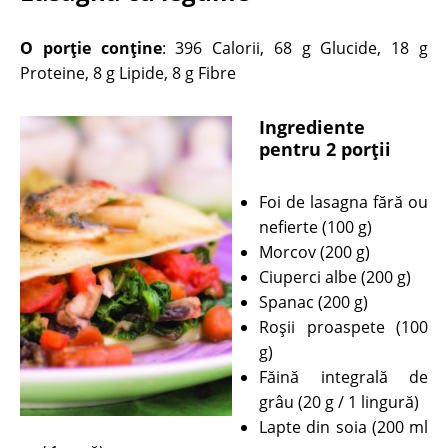
O porție conține
: 396 Calorii, 68 g Glucide, 18 g
Proteine, 8 g Lipide, 8 g Fibre
Ingrediente
pentru 2 porții
Foi de lasagna fără ou
nefierte (100 g)
Morcov (200 g)
Ciuperci albe (200 g)
Spanac (200 g)
Roşii proaspete (100
g)
Făină integrală de
grâu (20 g / 1 lingură)
Lapte din soia (200 ml