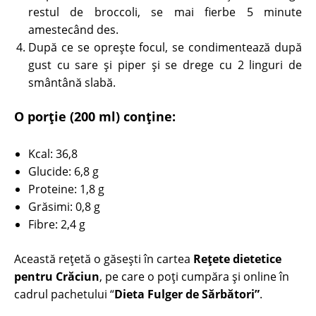
restul de broccoli, se mai fierbe 5 minute
amestecând des.
După ce se oprește focul, se condimentează după
gust cu sare şi piper şi se drege cu 2 linguri de
smântână slabă.
O porție (200 ml) conține:
Kcal: 36,8
Glucide: 6,8 g
Proteine: 1,8 g
Grăsimi: 0,8 g
Fibre: 2,4 g
Această rețetă o găsești în cartea
Rețete dietetice
pentru Crăciun
, pe care o poți cumpăra și online în
cadrul pachetului “
Dieta Fulger de Sărbători”
.