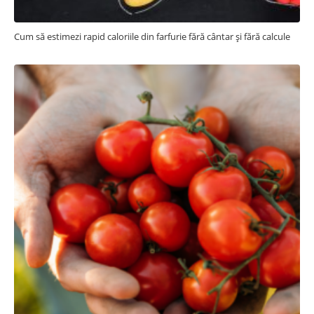
Cum să estimezi rapid caloriile din farfurie fără cântar și fără calcule