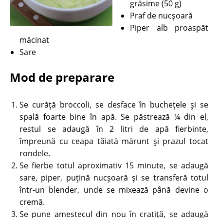
grăsime (50 g)
Praf de nucșoară
Piper alb proaspăt
măcinat
Sare
Mod de preparare
Se curăţă broccoli, se desface în buchețele şi se
spală foarte bine în apă. Se păstrează ¼ din el,
restul se adaugă în 2 litri de apă fierbinte,
împreună cu ceapa tăiată mărunt şi prazul tocat
rondele.
Se fierbe totul aproximativ 15 minute, se adaugă
sare, piper, puțină nucșoară şi se transferă totul
într-un blender, unde se mixează până devine o
cremă.
Se pune amestecul din nou în cratiță, se adaugă