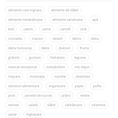
alimente care ingrasa
alimente de slăbit
alimente nesănătoase
alimente sanatoase
apă
boli
calorii
carne
cartofi
cină
concediu
craciun
desert
detox
dieta
dieta horoscop
diete
dulciuri
fructe
grăsimi
gustare
hidratare
legume
mancat emoțional
metabolism
mic dejun
mișcare
motivație
nutritie
obezitate
obiceiuri alimentare
organizare
paște
pofte
post
povesti de succes
prânz
retete
retreat
salată
slăbit
sărbătoare
vitamine
zahăr
înghețată