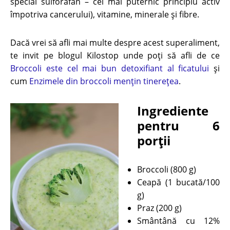
special sulforafan – cel mai puternic principiu activ
împotriva cancerului), vitamine, minerale și fibre.
Dacă vrei să afli mai multe despre acest superaliment,
te invit pe blogul Kilostop unde poți să afli de ce
Broccoli este cel mai bun detoxifiant al ficatului
și
cum
Enzimele din broccoli mențin tinerețea
.
Ingrediente
pentru 6
porții
Broccoli (800 g)
Ceapă (1 bucată/100
g)
Praz (200 g)
Smântână cu 12%