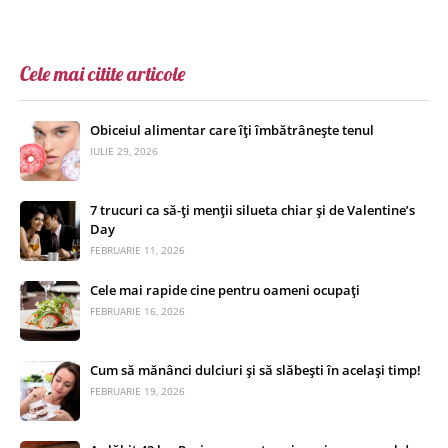
Cele mai citite articole
Obiceiul alimentar care îți îmbătrânește tenul
IULIE 29, 2026
7 trucuri ca să-ți menții silueta chiar și de Valentine’s
Day
FEBRUARIE 11, 2026
Cele mai rapide cine pentru oameni ocupați
FEBRUARIE 16, 2026
Cum să mănânci dulciuri și să slăbești în același timp!
FEBRUARIE 19, 2026