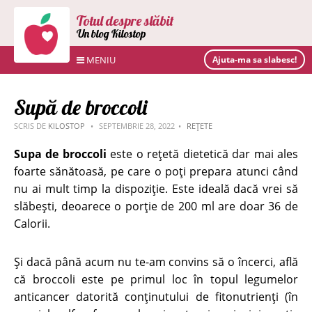
Totul despre slăbit
Un blog Kilostop
MENIU
Ajuta-ma sa slabesc!
Supă de broccoli
SCRIS DE
KILOSTOP
SEPTEMBRIE 28, 2022
REȚETE
Supa de broccoli
este o rețetă dietetică dar mai ales
foarte sănătoasă, pe care o poți prepara atunci când
nu ai mult timp la dispoziție. Este ideală dacă vrei să
slăbești, deoarece o porție de 200 ml are doar 36 de
Calorii.
Și dacă până acum nu te-am convins să o încerci, află
că broccoli este pe primul loc în topul legumelor
anticancer datorită conținutului de fitonutrienți (în