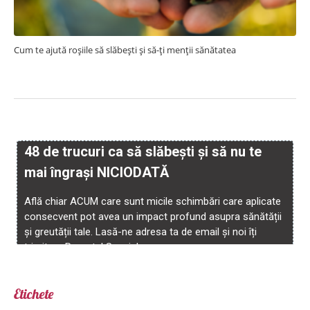
Cum te ajută roșiile să slăbești și să-ți menții sănătatea
Etichete