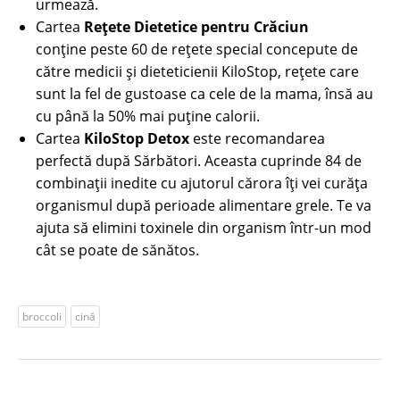
urmează.
Cartea
Rețete Dietetice pentru Crăciun
conține peste 60 de rețete special concepute de
către medicii și dieteticienii KiloStop, rețete care
sunt la fel de gustoase ca cele de la mama, însă au
cu până la 50% mai puține calorii.
Cartea
KiloStop Detox
este recomandarea
perfectă după Sărbători. Aceasta cuprinde 84 de
combinații inedite cu ajutorul cărora îți vei curăța
organismul după perioade alimentare grele. Te va
ajuta să elimini toxinele din organism într-un mod
cât se poate de sănătos.
broccoli
cină