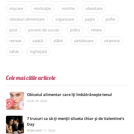
mișcare
motivație
nutritie
obezitate
obiceiuri alimentare
organizare
paște
pofte
post
povesti de succes
prânz
retete
retreat
salată
slăbit
sărbătoare
vitamine
zahăr
înghețată
Cele mai citite articole
Obiceiul alimentar care îți îmbătrânește tenul
IULIE 29, 2026
7 trucuri ca să-ți menții silueta chiar și de Valentine’s
Day
FEBRUARIE 11, 2026