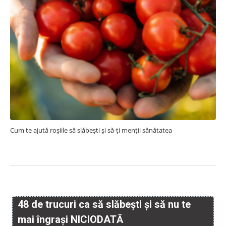
Cum te ajută roșiile să slăbești și să-ți menții sănătatea