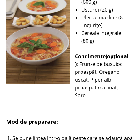
(600 g)
Usturoi (20 g)
Ulei de măsline (8
linguriţe)
Cereale integrale
(80 g)
Condimente(opțional
):
Frunze de busuioc
proaspăt, Oregano
uscat, Piper alb
proaspăt măcinat,
Sare
Mod de preparare:
Se pune lintea într-o oală peste care se adaugă apă