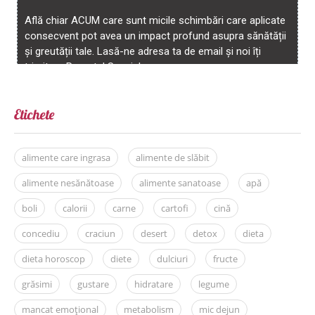
Etichete
alimente care ingrasa
alimente de slăbit
alimente nesănătoase
alimente sanatoase
apă
boli
calorii
carne
cartofi
cină
concediu
craciun
desert
detox
dieta
dieta horoscop
diete
dulciuri
fructe
grăsimi
gustare
hidratare
legume
mancat emoțional
metabolism
mic dejun