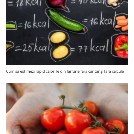
Cum să estimezi rapid caloriile din farfurie fără cântar și fără calcule