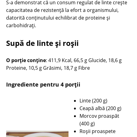
S-a demonstrat că un consum regulat de linte creşte
capacitatea de rezistenţă la efort a organismului,
datorită conținutului echilibrat de proteine și
carbohidrați.
Supă de linte şi roşii
O porție conține
: 411,9 Kcal, 66,5 g Glucide, 18,6 g
Proteine, 10,5 g Grăsimi, 18,7 g Fibre
Ingrediente pentru 4 porții
Linte (200 g)
Ceapă albă (200 g)
Morcov proaspăt
(400 g)
Roşii proaspete