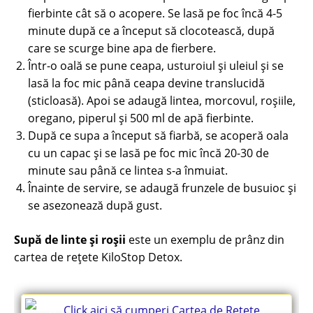
fierbinte cât să o acopere. Se lasă pe foc încă 4-5
minute după ce a început să clocotească, după
care se scurge bine apa de fierbere.
Într-o oală se pune ceapa, usturoiul şi uleiul şi se
lasă la foc mic până ceapa devine translucidă
(sticloasă). Apoi se adaugă lintea, morcovul, roşiile,
oregano, piperul şi 500 ml de apă fierbinte.
După ce supa a început să fiarbă, se acoperă oala
cu un capac şi se lasă pe foc mic încă 20-30 de
minute sau până ce lintea s-a înmuiat.
Înainte de servire, se adaugă frunzele de busuioc şi
se asezonează după gust.
Supă de linte și roșii
este un exemplu de prânz din
cartea de rețete KiloStop Detox.
Click aici să cumperi Cartea de Rețete