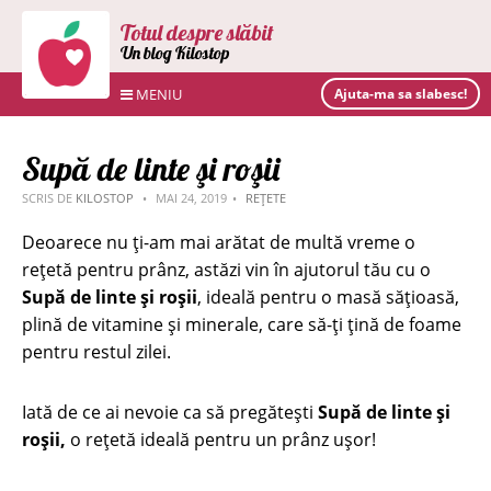
Totul despre slăbit
Un blog Kilostop
MENIU
Ajuta-ma sa slabesc!
Supă de linte şi roşii
SCRIS DE
KILOSTOP
MAI 24, 2019
REȚETE
Deoarece nu ți-am mai arătat de multă vreme o
rețetă pentru prânz, astăzi vin în ajutorul tău cu o
Supă de linte și roșii
, ideală pentru o masă sățioasă,
plină de vitamine și minerale, care să-ți țină de foame
pentru restul zilei.
Iată de ce ai nevoie ca să pregătești
Supă de linte și
roșii,
o rețetă ideală pentru un prânz ușor!