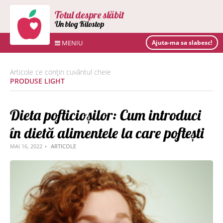
Totul despre slăbit
Un blog Kilostop
MENIU
Ajuta-ma sa slabesc!
Articole ce conțin cuvântul cheie
PRODUSE LIGHT
Dieta pofticioșilor: Cum introduci
în dietă alimentele la care poftești
MAI 16, 2022
ARTICOLE