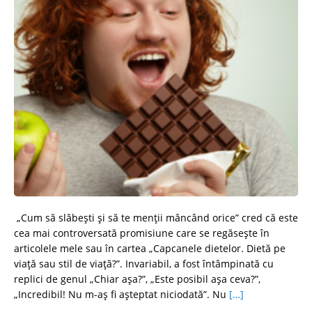
„Cum să slăbești și să te menții mâncând orice” cred că este
cea mai controversată promisiune care se regăsește în
articolele mele sau în cartea „Capcanele dietelor. Dietă pe
viață sau stil de viață?”. Invariabil, a fost întâmpinată cu
replici de genul „Chiar așa?”, „Este posibil așa ceva?”,
„Incredibil! Nu m-aș fi așteptat niciodată”. Nu
[…]