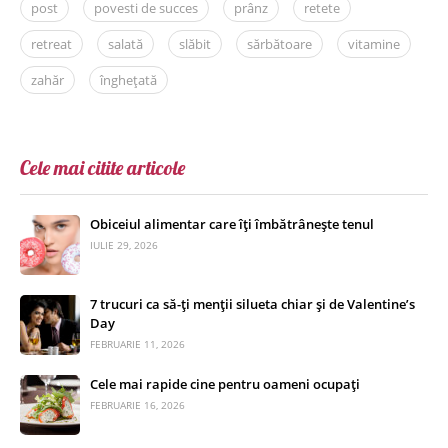
post
povesti de succes
prânz
retete
retreat
salată
slăbit
sărbătoare
vitamine
zahăr
înghețată
Cele mai citite articole
Obiceiul alimentar care îți îmbătrânește tenul
IULIE 29, 2026
7 trucuri ca să-ți menții silueta chiar și de Valentine’s
Day
FEBRUARIE 11, 2026
Cele mai rapide cine pentru oameni ocupați
FEBRUARIE 16, 2026