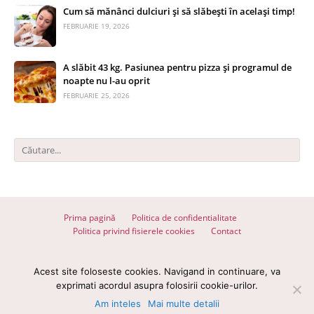
Cum să mănânci dulciuri și să slăbești în același timp!
FEBRUARIE 19, 2026
A slăbit 43 kg. Pasiunea pentru pizza și programul de
noapte nu l-au oprit
FEBRUARIE 25, 2026
Prima pagină
Politica de confidentialitate
Politica privind fisierele cookies
Contact
© 2026 Totul despre slăbit - Toate drepturile rezervate
Acest site foloseste cookies. Navigand in continuare, va
Devel with
♥
by
wpdevel.ro
exprimati acordul asupra folosirii cookie-urilor.
Am inteles
Mai multe detalii