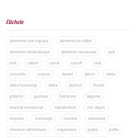
Etichete
alimente care ingrasa
alimente de slăbit
alimente nesănătoase
alimente sanatoase
apă
boli
calorii
carne
cartofi
cină
concediu
craciun
desert
detox
dieta
dieta horoscop
diete
dulciuri
fructe
grăsimi
gustare
hidratare
legume
mancat emoțional
metabolism
mic dejun
mișcare
motivație
nutritie
obezitate
obiceiuri alimentare
organizare
paște
pofte