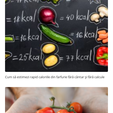
Cum să estimezi rapid caloriile din farfurie fără cântar și fără calcule