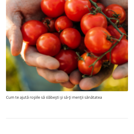
Cum te ajută roșiile să slăbești și să-ți menții sănătatea