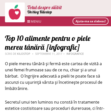
Totul despre slăbit
Un blog Kilostop
MENIU
Ajuta-ma sa slabesc!
Top 10 alimente pentru o piele
mereu tânără [infografic]
SCRIS DE
KILOSTOP
SEPTEMBRIE 11, 2017
INFOGRAFICE
O piele mereu tânără și fermă este cartea de vizită a
unei femei frumoase sau de ce nu, chiar și a unui
bărbat. O îngrijire adecvată a pielii te poate face să
ascunzi cu ușurință vârsta și încetinește procesul de
îmbătrânire.
Secretul unui ten luminos nu constă în tratamente
estetice costisitoare sau proceduri dureroase, ci într-