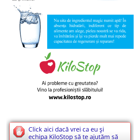
Click aici dacă vrei ca eu și
echipa KiloStop să te ajutăm să