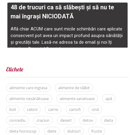
Etichete
alimente care ingrasa
alimente de slăbit
alimente nesănătoase
alimente sanatoase
apă
boli
calorii
carne
cartofi
cină
concediu
craciun
desert
detox
dieta
dieta horoscop
diete
dulciuri
fructe