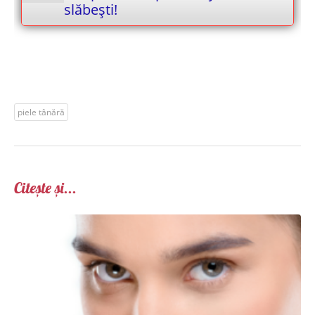
slăbești!
piele tânără
Citește și...