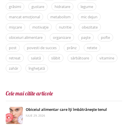
grăsimi
gustare
hidratare
legume
mancat emoțional
metabolism
mic dejun
mișcare
motivație
nutritie
obezitate
obiceiuri alimentare
organizare
paște
pofte
post
povesti de succes
prânz
retete
retreat
salată
slăbit
sărbătoare
vitamine
zahăr
înghețată
Cele mai citite articole
Obiceiul alimentar care îți îmbătrânește tenul
IULIE 29, 2026