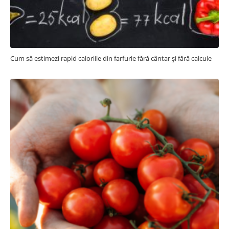
Cum să estimezi rapid caloriile din farfurie fără cântar și fără calcule