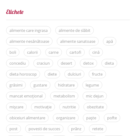
Etichete
alimente care ingrasa
alimente de slăbit
alimente nesănătoase
alimente sanatoase
apă
boli
calorii
carne
cartofi
cină
concediu
craciun
desert
detox
dieta
dieta horoscop
diete
dulciuri
fructe
grăsimi
gustare
hidratare
legume
mancat emoțional
metabolism
mic dejun
mișcare
motivație
nutritie
obezitate
obiceiuri alimentare
organizare
paște
pofte
post
povesti de succes
prânz
retete