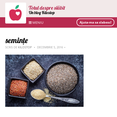
Totul despre slăbit
Un blog Kilostop
MENIU
Ajuta-ma sa slabesc!
semințe
SCRIS DE
KILOSTOP
DECEMBRIE 5, 2016