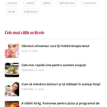
retreat
salată
slăbit
sărbătoare
vitamine
zahăr
înghețată
Cele mai citite articole
Obiceiul alimentar care îți îmbătrânește tenul
IULIE 29, 2026
Cele mai rapide cine pentru oameni ocupați
FEBRUARIE 16, 2026
Cum să mănânci dulciuri și să slăbești în același timp!
FEBRUARIE 19, 2026
A slăbit 43 kg. Pasiunea pentru pizza și programul de