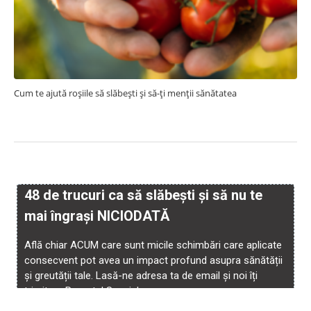
Cum te ajută roșiile să slăbești și să-ți menții sănătatea