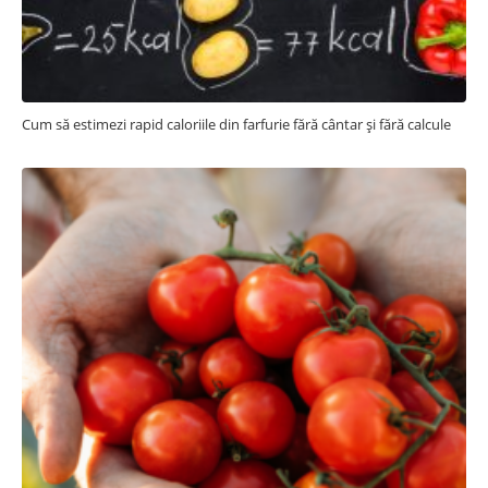
Cum să estimezi rapid caloriile din farfurie fără cântar și fără calcule