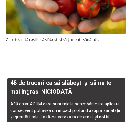
Cum te ajută roșiile să slăbești și să-ți menții sănătatea