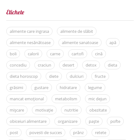
Etichete
alimente care ingrasa
alimente de slăbit
alimente nesănătoase
alimente sanatoase
apă
boli
calorii
carne
cartofi
cină
concediu
craciun
desert
detox
dieta
dieta horoscop
diete
dulciuri
fructe
grăsimi
gustare
hidratare
legume
mancat emoțional
metabolism
mic dejun
mișcare
motivație
nutritie
obezitate
obiceiuri alimentare
organizare
paște
pofte
post
povesti de succes
prânz
retete