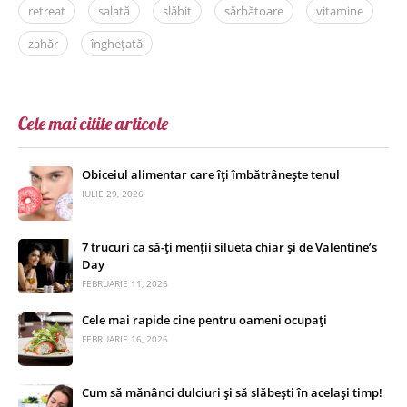
retreat
salată
slăbit
sărbătoare
vitamine
zahăr
înghețată
Cele mai citite articole
Obiceiul alimentar care îți îmbătrânește tenul
IULIE 29, 2026
7 trucuri ca să-ți menții silueta chiar și de Valentine’s
Day
FEBRUARIE 11, 2026
Cele mai rapide cine pentru oameni ocupați
FEBRUARIE 16, 2026
Cum să mănânci dulciuri și să slăbești în același timp!