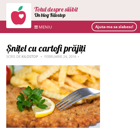
Totul despre slăbit
Un blog Kilostop
MENIU
Ajuta-ma sa slabesc!
Șnițel cu cartofi prăjiți
SCRIS DE
KILOSTOP
FEBRUARIE 24, 2016