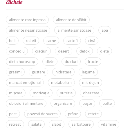
Etichete
alimente care ingrasa
alimente de slăbit
alimente nesănătoase
alimente sanatoase
apă
boli
calorii
carne
cartofi
cină
concediu
craciun
desert
detox
dieta
dieta horoscop
diete
dulciuri
fructe
grăsimi
gustare
hidratare
legume
mancat emoțional
metabolism
mic dejun
mișcare
motivație
nutritie
obezitate
obiceiuri alimentare
organizare
paște
pofte
post
povesti de succes
prânz
retete
retreat
salată
slăbit
sărbătoare
vitamine