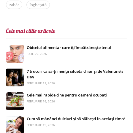
zahăr
înghețată
Cele mai citite articole
Obiceiul alimentar care îți îmbătrânește tenul
IULIE 29, 2026
7 trucuri ca să-ți menții silueta chiar și de Valentine’s
Day
FEBRUARIE 11, 2026
Cele mai rapide cine pentru oameni ocupați
FEBRUARIE 16, 2026
Cum să mănânci dulciuri și să slăbești în același timp!
FEBRUARIE 19, 2026