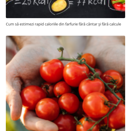
Cum să estimezi rapid caloriile din farfurie fără cântar și fără calcule