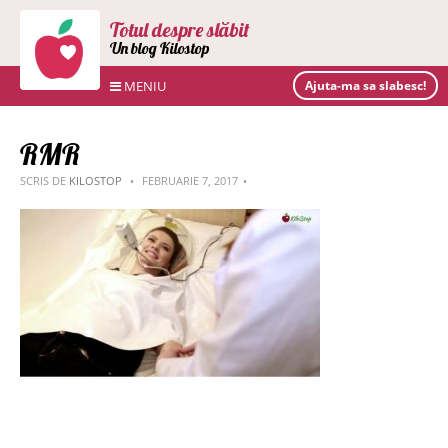
Totul despre slăbit
Un blog Kilostop
MENIU
Ajuta-ma sa slabesc!
RMR
SCRIS DE
KILOSTOP
FEBRUARIE 7, 2017