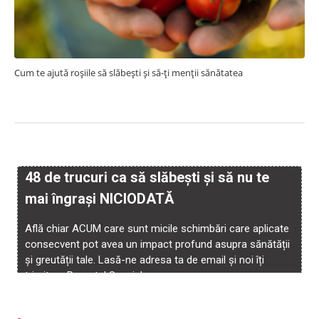
Cum te ajută roșiile să slăbești și să-ți menții sănătatea