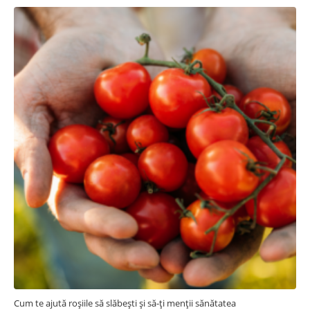
Cum te ajută roșiile să slăbești și să-ți menții sănătatea