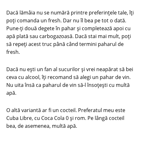
Dacă lămâia nu se numără printre preferințele tale, îți
poți comanda un fresh. Dar nu îl bea pe tot o dată.
Pune-ți două degete în pahar și completează apoi cu
apă plată sau carbogazoasă. Dacă stai mai mult, poți
să repeți acest truc până când termini paharul de
fresh.
Dacă nu ești un fan al sucurilor și vrei neapărat să bei
ceva cu alcool, îți recomand să alegi un pahar de vin.
Nu uita însă ca paharul de vin să-l însoțești cu multă
apă.
O altă variantă ar fi un cocteil. Preferatul meu este
Cuba Libre, cu Coca Cola 0 și rom. Pe lângă cocteil
bea, de asemenea, multă apă.