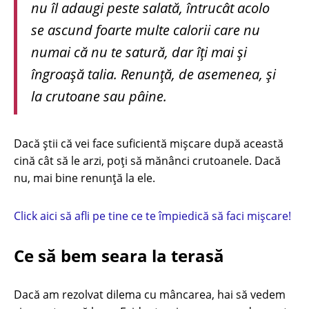
nu îl adaugi peste salată, întrucât acolo
se ascund foarte multe calorii care nu
numai că nu te satură, dar îți mai și
îngroașă talia. Renunță, de asemenea, și
la crutoane sau pâine.
Dacă știi că vei face suficientă mișcare după această
cină cât să le arzi, poți să mănânci crutoanele. Dacă
nu, mai bine renunță la ele.
Click aici să afli pe tine ce te împiedică să faci mișcare!
Ce să bem seara la terasă
Dacă am rezolvat dilema cu mâncarea, hai să vedem