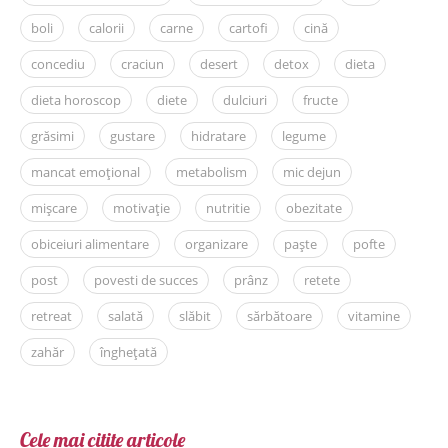
boli
calorii
carne
cartofi
cină
concediu
craciun
desert
detox
dieta
dieta horoscop
diete
dulciuri
fructe
grăsimi
gustare
hidratare
legume
mancat emoțional
metabolism
mic dejun
mișcare
motivație
nutritie
obezitate
obiceiuri alimentare
organizare
paște
pofte
post
povesti de succes
prânz
retete
retreat
salată
slăbit
sărbătoare
vitamine
zahăr
înghețată
Cele mai citite articole