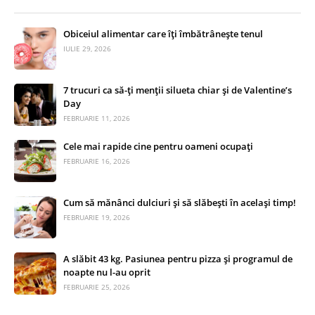
Obiceiul alimentar care îți îmbătrânește tenul
IULIE 29, 2026
7 trucuri ca să-ți menții silueta chiar și de Valentine’s
Day
FEBRUARIE 11, 2026
Cele mai rapide cine pentru oameni ocupați
FEBRUARIE 16, 2026
Cum să mănânci dulciuri și să slăbești în același timp!
FEBRUARIE 19, 2026
A slăbit 43 kg. Pasiunea pentru pizza și programul de
noapte nu l-au oprit
FEBRUARIE 25, 2026