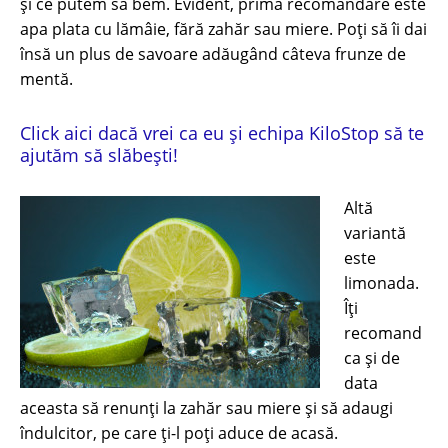
și ce putem să bem. Evident, prima recomandare este
apa plata cu lămâie, fără zahăr sau miere. Poți să îi dai
însă un plus de savoare adăugând câteva frunze de
mentă.
Click aici dacă vrei ca eu și echipa KiloStop să te
ajutăm să slăbești!
Altă
variantă
este
limonada.
Îți
recomand
ca și de
data
aceasta să renunți la zahăr sau miere și să adaugi
îndulcitor, pe care ți-l poți aduce de acasă.