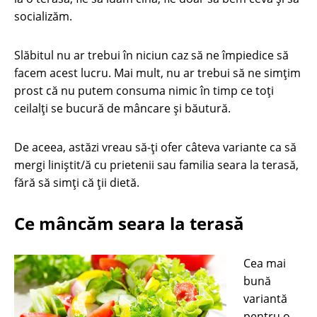
socializăm.
Slăbitul nu ar trebui în niciun caz să ne împiedice să
facem acest lucru. Mai mult, nu ar trebui să ne simțim
prost că nu putem consuma nimic în timp ce toți
ceilalți se bucură de mâncare și băutură.
De aceea, astăzi vreau să-ți ofer câteva variante ca să
mergi liniștit/ă cu prietenii sau familia seara la terasă,
fără să simți că ții dietă.
Ce mâncăm seara la terasă
Cea mai
bună
variantă
pentru o