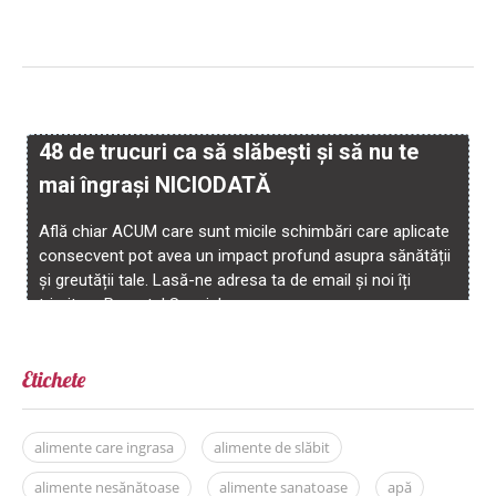
Etichete
alimente care ingrasa
alimente de slăbit
alimente nesănătoase
alimente sanatoase
apă