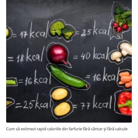
Cum să estimezi rapid caloriile din farfurie fără cântar și fără calcule