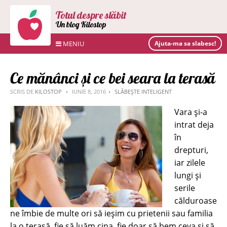
Totul despre slăbit
Un blog Kilostop
MENIU
Ajuta-ma sa slabesc!
Ce mănânci și ce bei seara la terasă
SCRIS DE
KILOSTOP
IUNIE 8, 2016
SLĂBEȘTE INTELIGENT
Vara și-a
intrat deja
în
drepturi,
iar zilele
lungi și
serile
călduroase
ne îmbie de multe ori să ieșim cu prietenii sau familia
la o terasă, fie să luăm cina, fie doar să bem ceva și să