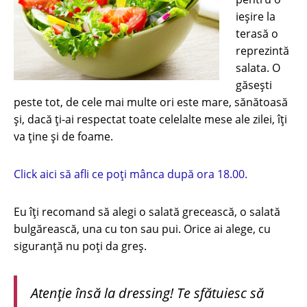
ieșire la
terasă o
reprezintă
salata. O
găsești
peste tot, de cele mai multe ori este mare, sănătoasă
și, dacă ți-ai respectat toate celelalte mese ale zilei, îți
va ține și de foame.
Click aici să afli ce poți mânca după ora 18.00.
Eu îți recomand să alegi o salată grecească, o salată
bulgărească, una cu ton sau pui. Orice ai alege, cu
siguranță nu poți da greș.
Atenție însă la dressing! Te sfătuiesc să