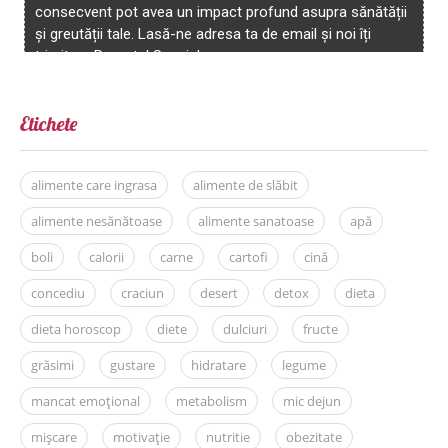
Etichete
alimente care ingrasa
alimente de slăbit
alimente nesănătoase
alimente sanatoase
apă
boli
calorii
carne
cartofi
cină
concediu
craciun
desert
detox
dieta
dieta horoscop
diete
dulciuri
fructe
grăsimi
gustare
hidratare
legume
mancat emoțional
metabolism
mic dejun
mișcare
motivație
nutritie
obezitate