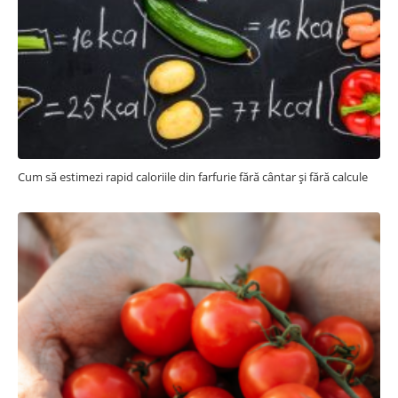
Cum să estimezi rapid caloriile din farfurie fără cântar și fără calcule