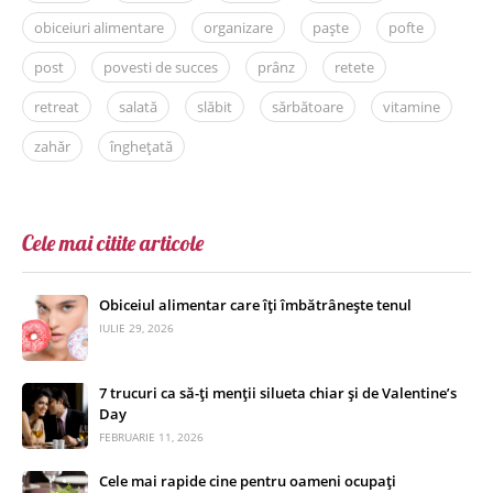
obiceiuri alimentare
organizare
paște
pofte
post
povesti de succes
prânz
retete
retreat
salată
slăbit
sărbătoare
vitamine
zahăr
înghețată
Cele mai citite articole
Obiceiul alimentar care îți îmbătrânește tenul
IULIE 29, 2026
7 trucuri ca să-ți menții silueta chiar și de Valentine’s
Day
FEBRUARIE 11, 2026
Cele mai rapide cine pentru oameni ocupați