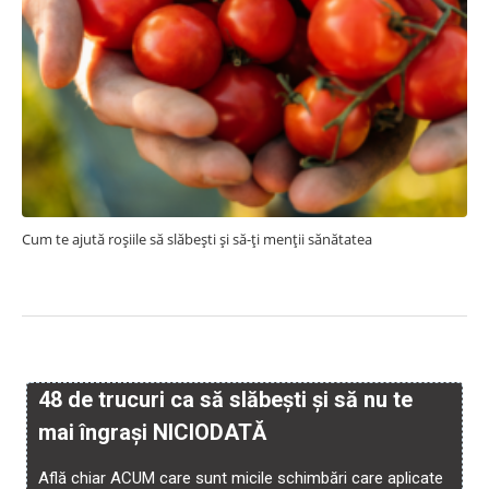
Cum te ajută roșiile să slăbești și să-ți menții sănătatea