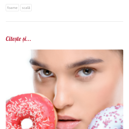
foame
scală
Citește și...