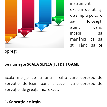
instrument
extrem de util și
de simplu pe care
să-l folosești
atunci când
începi să
mănânci, ca să
știi când să te
oprești.
Se numește
SCALA SENZAŢIEI DE FOAME
Scala merge de la unu – cifră care corespunde
senzaţiei de leşin, până la zece – care corespunde
senzaţiei de greaţă, mai exact.
1. Senzaţie de leşin