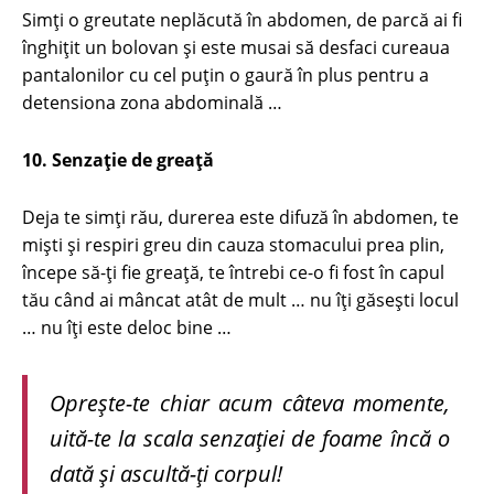
Simţi o greutate neplăcută în abdomen, de parcă ai fi
înghiţit un bolovan şi este musai să desfaci cureaua
pantalonilor cu cel puţin o gaură în plus pentru a
detensiona zona abdominală …
10. Senzaţie de greaţă
Deja te simţi rău, durerea este difuză în abdomen, te
mişti şi respiri greu din cauza stomacului prea plin,
începe să-ţi fie greaţă, te întrebi ce-o fi fost în capul
tău când ai mâncat atât de mult … nu îţi găseşti locul
… nu îţi este deloc bine …
Opreşte-te chiar acum câteva momente,
uită-te la scala senzaţiei de foame încă o
dată şi ascultă-ţi corpul!