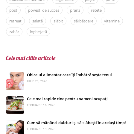
post
povesti de succes
prânz
retete
retreat
salată
slăbit
sărbătoare
vitamine
zahăr
înghețată
Cele mai citite articole
Obiceiul alimentar care îți îmbătrânește tenul
IULIE 29, 2026
Cele mai rapide cine pentru oameni ocupați
FEBRUARIE 16, 2026
Cum să mănânci dulciuri și să slăbești în același timp!
FEBRUARIE 19, 2026