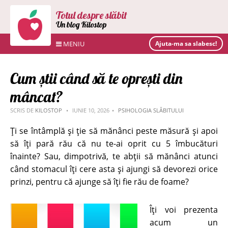
Totul despre slăbit
Un blog Kilostop
MENIU
Ajuta-ma sa slabesc!
Cum știi când să te oprești din
mâncat?
SCRIS DE
KILOSTOP
IUNIE 10, 2026
PSIHOLOGIA SLĂBITULUI
Ți se întâmplă și ție să mănânci peste măsură și apoi
să îți pară rău că nu te-ai oprit cu 5 îmbucături
înainte? Sau, dimpotrivă, te abții să mănânci atunci
când stomacul îţi cere asta și ajungi să devorezi orice
prinzi, pentru că ajunge să îți fie rău de foame?
Îți voi prezenta
acum un