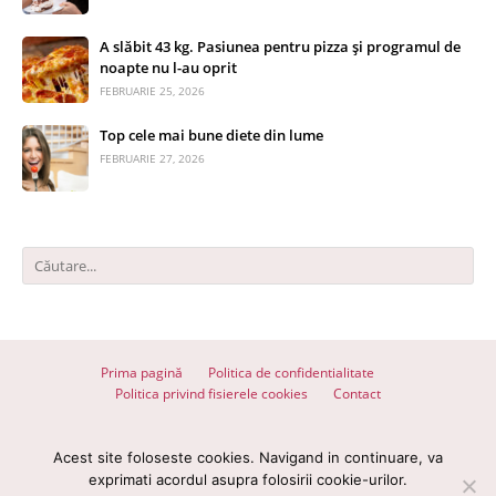
A slăbit 43 kg. Pasiunea pentru pizza și programul de
noapte nu l-au oprit
FEBRUARIE 25, 2026
Top cele mai bune diete din lume
FEBRUARIE 27, 2026
Prima pagină
Politica de confidentialitate
Politica privind fisierele cookies
Contact
© 2026 Totul despre slăbit - Toate drepturile rezervate
Acest site foloseste cookies. Navigand in continuare, va
Devel with
♥
by
wpdevel.ro
exprimati acordul asupra folosirii cookie-urilor.