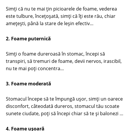
Simţi că nu te mai ţin picioarele de foame, vederea
este tulbure, înceţoşată, simţi că îţi este rău, chiar
ameţeşti, până la stare de leşin efectiv…
2. Foame puternică
Simţi o foame dureroasă în stomac, începi să
transpiri, să tremuri de foame, devii nervos, irascibil,
nu te mai poţi concentra…
3. Foame moderată
Stomacul începe să te împungă uşor, simţi un oarece
disconfort, câteodată dureros, stomacul tău scoate
sunete ciudate, poţi să începi chiar să te şi balonezi …
4. Foame uşoară