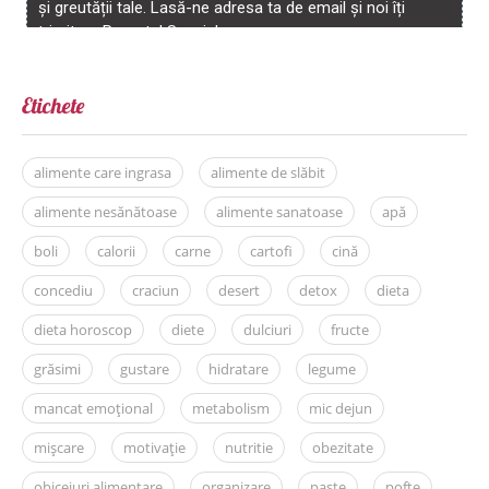
Etichete
alimente care ingrasa
alimente de slăbit
alimente nesănătoase
alimente sanatoase
apă
boli
calorii
carne
cartofi
cină
concediu
craciun
desert
detox
dieta
dieta horoscop
diete
dulciuri
fructe
grăsimi
gustare
hidratare
legume
mancat emoțional
metabolism
mic dejun
mișcare
motivație
nutritie
obezitate
obiceiuri alimentare
organizare
paște
pofte