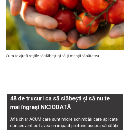
Cum te ajută roșiile să slăbești și să-ți menții sănătatea