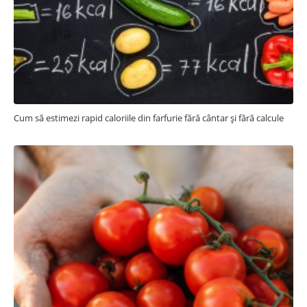
Cum să estimezi rapid caloriile din farfurie fără cântar și fără calcule