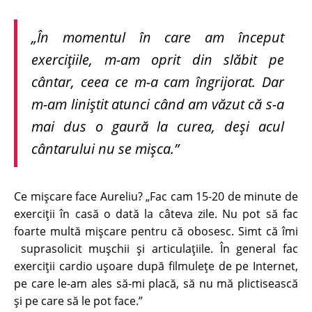
„În momentul în care am început
exercițiile, m-am oprit din slăbit pe
cântar, ceea ce m-a cam îngrijorat. Dar
m-am liniștit atunci când am văzut că s-a
mai dus o gaură la curea, deși acul
cântarului nu se mișca.”
Ce mișcare face Aureliu? „Fac cam 15-20 de minute de
exerciții în casă o dată la câteva zile. Nu pot să fac
foarte multă mișcare pentru că obosesc. Simt că îmi
suprasolicit mușchii și articulațiile. În general fac
exerciții cardio uşoare după filmulețe de pe Internet,
pe care le-am ales să-mi placă, să nu mă plictisească
şi pe care să le pot face.”