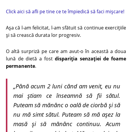
Click aici să afli pe tine ce te împiedică să faci mișcare!
Așa că l-am felicitat, l-am sfătuit să continue exercițiile
și să crească durata lor progresiv.
O altă surpriză pe care am avut-o în această a doua
lună de dietă a fost
dispariția senzației de foame
permanente
.
„Până acum 2 luni când am venit, eu nu
mai știam ce înseamnă să fii sătul.
Puteam să mănânc o oală de ciorbă și să
nu mă simt sătul. Puteam să mă așez la
masă și să mănânc continuu. Acum