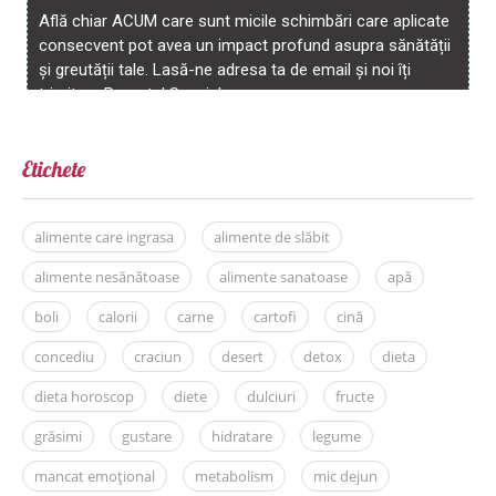
Etichete
alimente care ingrasa
alimente de slăbit
alimente nesănătoase
alimente sanatoase
apă
boli
calorii
carne
cartofi
cină
concediu
craciun
desert
detox
dieta
dieta horoscop
diete
dulciuri
fructe
grăsimi
gustare
hidratare
legume
mancat emoțional
metabolism
mic dejun