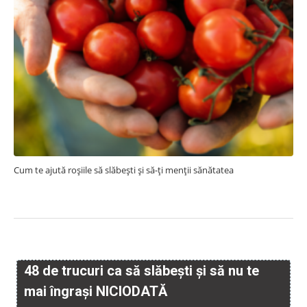
Cum te ajută roșiile să slăbești și să-ți menții sănătatea