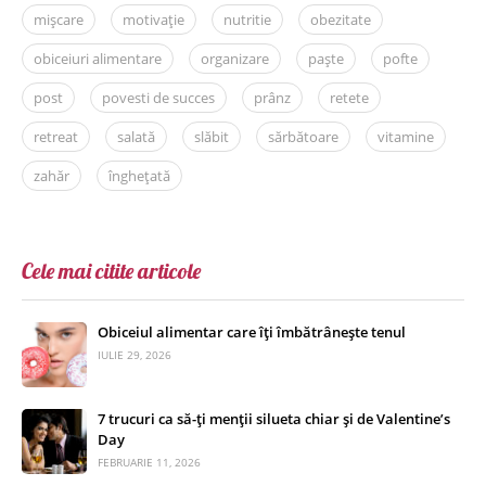
mișcare
motivație
nutritie
obezitate
obiceiuri alimentare
organizare
paște
pofte
post
povesti de succes
prânz
retete
retreat
salată
slăbit
sărbătoare
vitamine
zahăr
înghețată
Cele mai citite articole
Obiceiul alimentar care îți îmbătrânește tenul
IULIE 29, 2026
7 trucuri ca să-ți menții silueta chiar și de Valentine’s
Day
FEBRUARIE 11, 2026