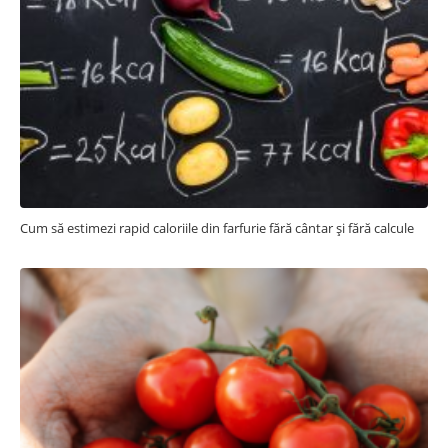
Cum să estimezi rapid caloriile din farfurie fără cântar și fără calcule