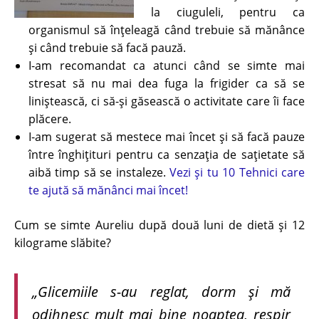
la ciuguleli, pentru ca
organismul să înțeleagă când trebuie să mănânce
și când trebuie să facă pauză.
I-am recomandat ca atunci când se simte mai
stresat să nu mai dea fuga la frigider ca să se
liniștească, ci să-și găsească o activitate care îi face
plăcere.
I-am sugerat să mestece mai încet și să facă pauze
între înghițituri pentru ca senzația de sațietate să
aibă timp să se instaleze.
Vezi și tu 10 Tehnici care
te ajută să mănânci mai încet!
Cum se simte Aureliu după două luni de dietă și 12
kilograme slăbite?
„Glicemiile s-au reglat, dorm şi mă
odihnesc mult mai bine noaptea, respir