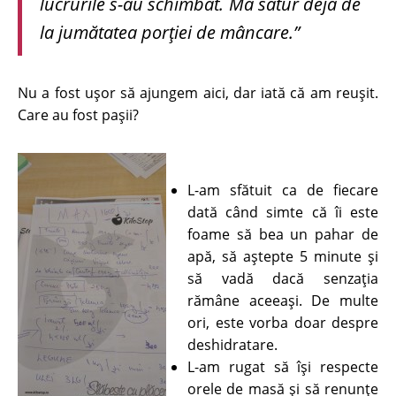
lucrurile s-au schimbat. Mă satur deja de
la jumătatea porției de mâncare.”
Nu a fost ușor să ajungem aici, dar iată că am reușit.
Care au fost pașii?
L-am sfătuit ca de fiecare
dată când simte că îi este
foame să bea un pahar de
apă, să aștepte 5 minute și
să vadă dacă senzația
rămâne aceeași. De multe
ori, este vorba doar despre
deshidratare.
L-am rugat să își respecte
orele de masă și să renunțe