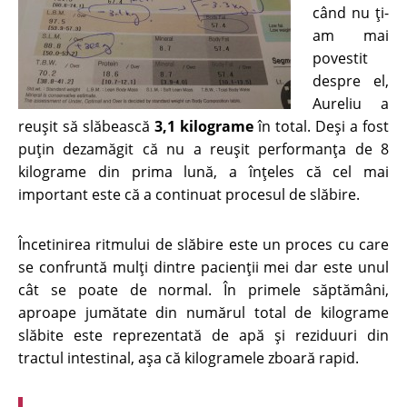
când nu ți-
am mai
povestit
despre el,
Aureliu a
reușit să slăbească
3,1 kilograme
în total. Deși a fost
puțin dezamăgit că nu a reușit performanța de 8
kilograme din prima lună, a înțeles că cel mai
important este că a continuat procesul de slăbire.
Încetinirea ritmului de slăbire este un proces cu care
se confruntă mulți dintre pacienții mei dar este unul
cât se poate de normal. În primele săptămâni,
aproape jumătate din numărul total de kilograme
slăbite este reprezentată de apă și reziduuri din
tractul intestinal, așa că kilogramele zboară rapid.