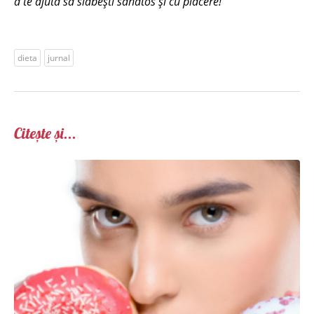
a te ajuta să slăbeşti sănătos şi cu plăcere!
dieta
jurnal
Citește și...