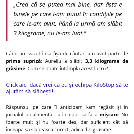
„Cred că se putea mai bine, dar ăsta e
binele pe care l-am putut în condițiile pe
care le-am avut. Până la urmă am slăbit
3 kilograme, nu le-am luat.”
Când am văzut însă fișa de cântar, am avut parte de
prima supriză
: Aureliu a slăbit
3,3 kilograme de
grăsime
. Cum se poate întâmpla acest lucru?
Click aici dacă vrei ca eu și echipa KiloStop să te
ajutăm să slăbești!
Răspunsul pe care îl anticipam l-am regăsit și în
jurnalul lui alimentar: a început să facă
mișcare
. Nu
foarte mult și nu foarte des, dar suficient cât să
înceapă să slăbească corect, adică din grăsime.