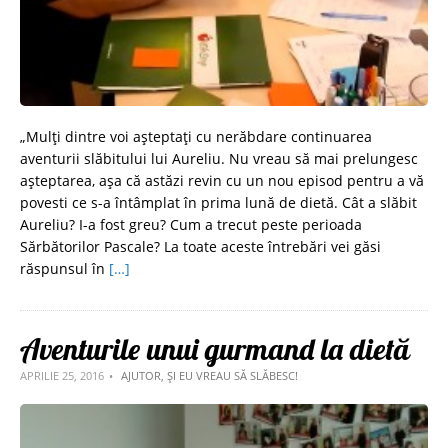
„Mulți dintre voi așteptați cu nerăbdare continuarea
aventurii slăbitului lui Aureliu. Nu vreau să mai prelungesc
așteptarea, așa că astăzi revin cu un nou episod pentru a vă
povesti ce s-a întâmplat în prima lună de dietă. Cât a slăbit
Aureliu? I-a fost greu? Cum a trecut peste perioada
Sărbătorilor Pascale? La toate aceste întrebări vei găsi
răspunsul în
[…]
Aventurile unui gurmand la dietă
APRILIE 25, 2016
AJUTOR, ȘI EU VREAU SĂ SLĂBESC!