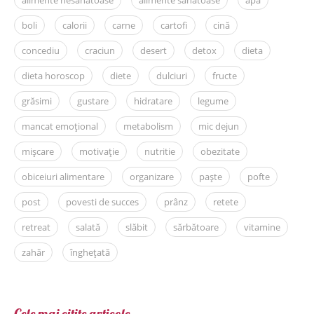
alimente nesănătoase
alimente sanatoase
apă
boli
calorii
carne
cartofi
cină
concediu
craciun
desert
detox
dieta
dieta horoscop
diete
dulciuri
fructe
grăsimi
gustare
hidratare
legume
mancat emoțional
metabolism
mic dejun
mișcare
motivație
nutritie
obezitate
obiceiuri alimentare
organizare
paște
pofte
post
povesti de succes
prânz
retete
retreat
salată
slăbit
sărbătoare
vitamine
zahăr
înghețată
Cele mai citite articole