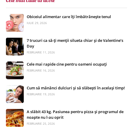
Obiceiul alimentar care îți îmbătrânește tenul
IULIE 29, 2026
7 trucuri ca să-ți menții silueta chiar și de Valentine’s
Day
FEBRUARIE 11, 2026
Cele mai rapide cine pentru oameni ocupați
FEBRUARIE 16, 2026
Cum să mănânci dulciuri și să slăbești în același timp!
FEBRUARIE 19, 2026
A slăbit 43 kg. Pasiunea pentru pizza și programul de
noapte nu l-au oprit
FEBRUARIE 25, 2026