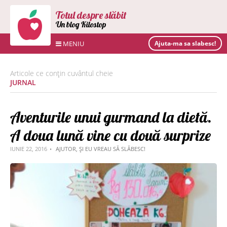
Totul despre slăbit
Un blog Kilostop
MENIU
Ajuta-ma sa slabesc!
Articole ce conțin cuvântul cheie
JURNAL
Aventurile unui gurmand la dietă.
A doua lună vine cu două surprize
IUNIE 22, 2016
AJUTOR, ȘI EU VREAU SĂ SLĂBESC!