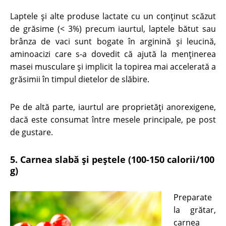
Laptele şi alte produse lactate cu un conținut scăzut
de grăsime (< 3%) precum iaurtul, laptele bătut sau
brânza de vaci sunt bogate în arginină şi leucină,
aminoacizi care s-a dovedit că ajută la menţinerea
masei musculare şi implicit la topirea mai accelerată a
grăsimii în timpul dietelor de slăbire.
Pe de altă parte, iaurtul are proprietăţi anorexigene,
dacă este consumat între mesele principale, pe post
de gustare.
5. Carnea slabă şi peştele (100-150 calorii/100
g)
Preparate
la grătar,
carnea