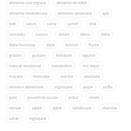
alimente care ingrasa
alimente de slăbit
alimente nesănătoase
alimente sanatoase
apă
boli
calorii
carne
cartofi
cină
concediu
craciun
desert
detox
dieta
dieta horoscop
diete
dulciuri
fructe
grăsimi
gustare
hidratare
legume
mancat emoțional
metabolism
mic dejun
mișcare
motivație
nutritie
obezitate
obiceiuri alimentare
organizare
paște
pofte
post
povesti de succes
prânz
retete
retreat
salată
slăbit
sărbătoare
vitamine
zahăr
înghețată