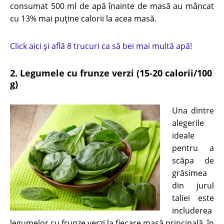
consumat 500 ml de apă înainte de masă au mâncat
cu 13% mai puține calorii la acea masă.
Click aici și află 8 trucuri ca să bei mai multă apă!
2. Legumele cu frunze verzi (15-20 calorii/100
g)
Una dintre
alegerile
ideale
pentru a
scăpa de
grăsimea
din jurul
taliei este
includerea
legumelor cu frunze verzi la fiecare masă principală, în