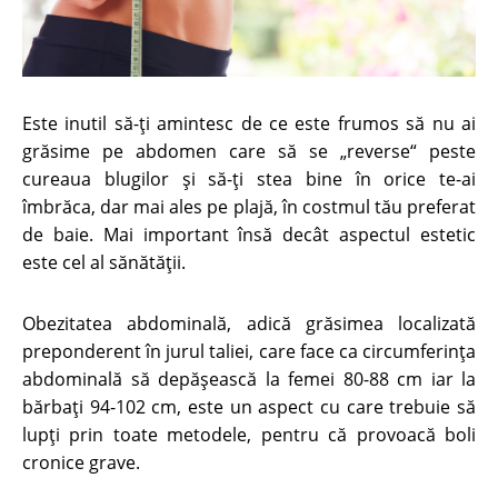
Este inutil să-ţi amintesc de ce este frumos să nu ai
grăsime pe abdomen
care să se „reverse“ peste
cureaua blugilor şi să-ţi stea bine în orice te-ai
îmbrăca, dar mai ales pe plajă, în costmul tău preferat
de baie. Mai important însă decât aspectul estetic
este cel al sănătății.
Obezitatea abdominală, adică grăsimea localizată
preponderent în jurul taliei, care face ca circumferinţa
abdominală să depăşească la femei 80-88 cm iar la
bărbaţi 94-102 cm, este un aspect cu care trebuie să
lupți prin toate metodele, pentru că provoacă boli
cronice grave.