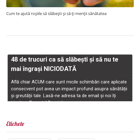
Cum te ajută roșiile să slăbești și să-ți menții sănătatea
Etichete