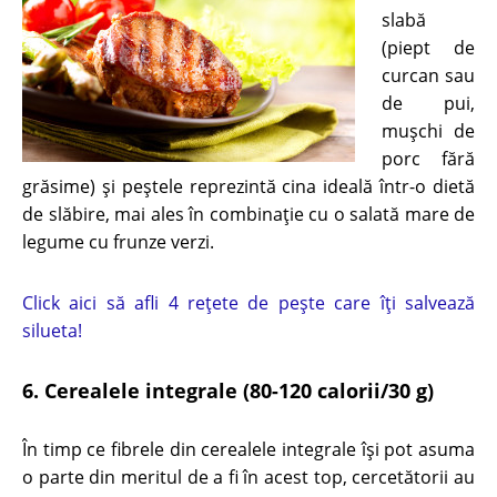
slabă
(piept de
curcan sau
de pui,
mușchi de
porc fără
grăsime) și peștele reprezintă cina ideală într-o dietă
de slăbire, mai ales în combinație cu o salată mare de
legume cu frunze verzi.
Click aici să afli 4 rețete de pește care îți salvează
silueta!
6. Cerealele integrale (80-120 calorii/30 g)
În timp ce fibrele din cerealele integrale își pot asuma
o parte din meritul de a fi în acest top, cercetătorii au