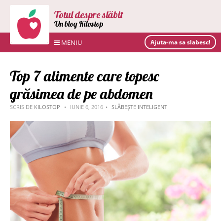
Totul despre slăbit
Un blog Kilostop
MENIU
Ajuta-ma sa slabesc!
Top 7 alimente care topesc
grăsimea de pe abdomen
SCRIS DE
KILOSTOP
IUNIE 6, 2016
SLĂBEȘTE INTELIGENT