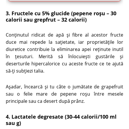
3. Fructele cu 5% glucide (pepene roşu – 30
calorii sau grepfrut – 32 calorii)
Conținutul ridicat de apă şi fibre al acestor fructe
duce mai repede la saţietate, iar proprietăţile lor
diuretice contribuie la eliminarea apei reţinute inutil
în ţesuturi.
Merită să înlocuieşti gustările şi
deserturile hipercalorice cu aceste fructe ce te ajută
să-ţi subţiezi talia.
Aşadar, încearcă şi tu câte o jumătate de grapefruit
sau o felie mare de pepene roşu între mesele
principale sau ca desert după prânz.
4. Lactatele degresate (30-44 calorii/100 ml
sau g)