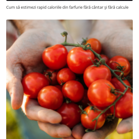
Cum să estimezi rapid caloriile din farfurie fără cântar și fără calcule