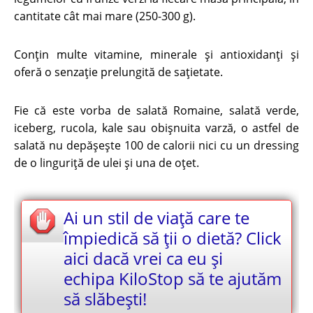
cantitate cât mai mare (250-300 g).
Conţin multe vitamine, minerale şi antioxidanţi şi
oferă o senzaţie prelungită de saţietate.
Fie că este vorba de salată Romaine, salată verde,
iceberg, rucola, kale sau obișnuita varză, o astfel de
salată nu depășește 100 de calorii nici cu un dressing
de o linguriță de ulei și una de oțet.
Ai un stil de viață care te
împiedică să ții o dietă? Click
aici dacă vrei ca eu și
echipa KiloStop să te ajutăm
să slăbești!