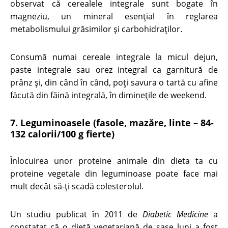
observat că cerealele integrale sunt bogate în
magneziu, un mineral esenţial în reglarea
metabolismului grăsimilor și carbohidraților.
Consumă numai cereale integrale la micul dejun,
paste integrale sau orez integral ca garnitură de
prânz și, din când în când, poți savura o tartă cu afine
făcută din făină integrală, în dimineţile de weekend.
7. Leguminoasele (fasole, mazăre, linte – 84-
132 calorii/100 g fierte)
Înlocuirea unor proteine animale din dieta ta cu
proteine ​​vegetale din leguminoase poate face mai
mult decât să-ți scadă colesterolul.
Un studiu publicat în 2011 de
Diabetic Medicine
a
constatat că o dietă vegetariană de șase luni a fost