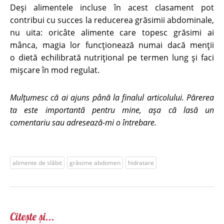
Deși alimentele incluse în acest clasament pot
contribui cu succes la reducerea grăsimii abdominale,
nu uita: oricâte alimente care topesc grăsimi ai
mânca, magia lor funcționează numai dacă menţii
o dietă echilibrată nutrițional pe termen lung și faci
mișcare în mod regulat.
Mulțumesc că ai ajuns până la finalul articolului. Părerea
ta este importantă pentru mine, așa că lasă un
comentariu sau adresează-mi o întrebare.
alimente de slăbit
grăsime abdomen
hidratare
Citește și...