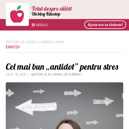
Totul despre slăbit
Un blog Kilostop
MENIU
Ajuta-ma sa slabesc!
Articole ce conțin cuvântul cheie
EMOȚII
Cel mai bun „antidot” pentru stres
IULIE 18, 2026
AJUTOR, ȘI EU VREAU SĂ SLĂBESC!