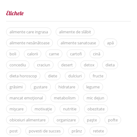
Etichete
alimente care ingrasa
alimente de slăbit
alimente nesănătoase
alimente sanatoase
apă
boli
calorii
carne
cartofi
cină
concediu
craciun
desert
detox
dieta
dieta horoscop
diete
dulciuri
fructe
grăsimi
gustare
hidratare
legume
mancat emoțional
metabolism
mic dejun
mișcare
motivație
nutritie
obezitate
obiceiuri alimentare
organizare
paște
pofte
post
povesti de succes
prânz
retete