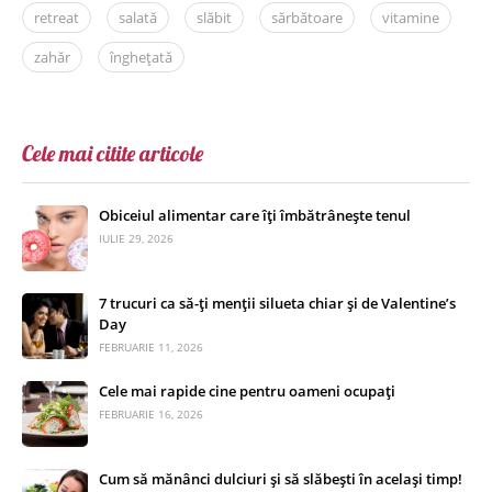
retreat
salată
slăbit
sărbătoare
vitamine
zahăr
înghețată
Cele mai citite articole
Obiceiul alimentar care îți îmbătrânește tenul
IULIE 29, 2026
7 trucuri ca să-ți menții silueta chiar și de Valentine’s
Day
FEBRUARIE 11, 2026
Cele mai rapide cine pentru oameni ocupați
FEBRUARIE 16, 2026
Cum să mănânci dulciuri și să slăbești în același timp!