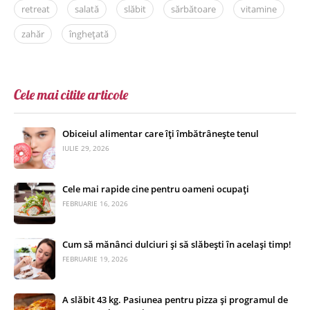
retreat
salată
slăbit
sărbătoare
vitamine
zahăr
înghețată
Cele mai citite articole
Obiceiul alimentar care îți îmbătrânește tenul
IULIE 29, 2026
Cele mai rapide cine pentru oameni ocupați
FEBRUARIE 16, 2026
Cum să mănânci dulciuri și să slăbești în același timp!
FEBRUARIE 19, 2026
A slăbit 43 kg. Pasiunea pentru pizza și programul de