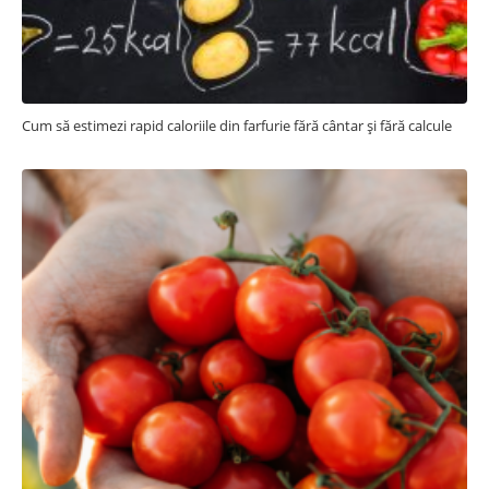
Cum să estimezi rapid caloriile din farfurie fără cântar și fără calcule