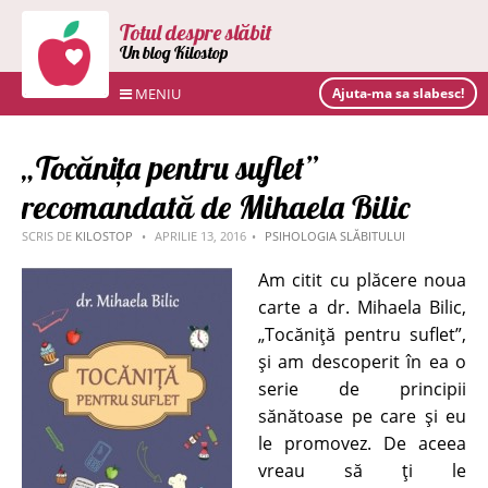
Totul despre slăbit
Un blog Kilostop
MENIU
Ajuta-ma sa slabesc!
„Tocănița pentru suflet”
recomandată de Mihaela Bilic
SCRIS DE
KILOSTOP
APRILIE 13, 2016
PSIHOLOGIA SLĂBITULUI
Am citit cu plăcere noua
carte a dr. Mihaela Bilic,
„Tocăniță pentru suflet”,
și am descoperit în ea o
serie de principii
sănătoase pe care și eu
le promovez. De aceea
vreau să ți le