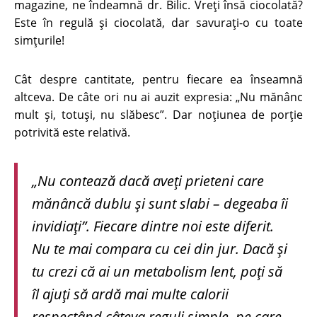
magazine, ne îndeamnă dr. Bilic. Vreți însă ciocolată?
Este în regulă și ciocolată, dar savurați-o cu toate
simțurile!
Cât despre cantitate, pentru fiecare ea înseamnă
altceva. De câte ori nu ai auzit expresia: „Nu mănânc
mult și, totuși, nu slăbesc”. Dar noțiunea de porție
potrivită este relativă.
„Nu contează dacă aveți prieteni care
mănâncă dublu și sunt slabi – degeaba îi
invidiați”. Fiecare dintre noi este diferit.
Nu te mai compara cu cei din jur. Dacă și
tu crezi că ai un metabolism lent, poți să
îl ajuți să ardă mai multe calorii
respectând câteva reguli simple, pe care