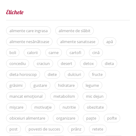
Etichete
alimente care ingrasa
alimente de slăbit
alimente nesănătoase
alimente sanatoase
apă
boli
calorii
carne
cartofi
cină
concediu
craciun
desert
detox
dieta
dieta horoscop
diete
dulciuri
fructe
grăsimi
gustare
hidratare
legume
mancat emoțional
metabolism
mic dejun
mișcare
motivație
nutritie
obezitate
obiceiuri alimentare
organizare
paște
pofte
post
povesti de succes
prânz
retete