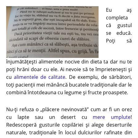
Eu aș
completa
că gustul
se educă.
Poți să
înjumătățești alimentele nocive din dieta ta dar nu te
poți hrăni doar cu ele. Ai nevoie să te împrietenești și
cu
alimentele de calitate
. De exemplu, de sărbători,
toți pacienții mei mănâncă bucatele tradiționale dar le
combină întotdeauna cu legume și fructe proaspete.
Nu-ți refuza o „plăcere nevinovată” cum ar fi un orez
cu lapte sau un desert cu
mere umplute
!
Redescoperă gusturile copilăriei și alege deserturile
naturale, tradiționale în locul dulciurilor rafinate din