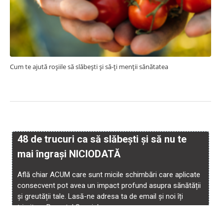
Cum te ajută roșiile să slăbești și să-ți menții sănătatea