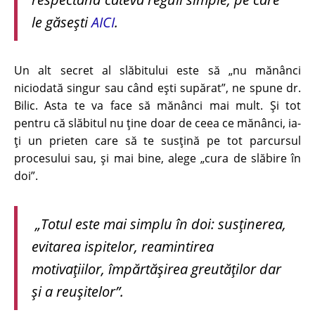
le găsești
AICI
.
Un alt secret al slăbitului este să „nu mănânci
niciodată singur sau când ești supărat”, ne spune dr.
Bilic. Asta te va face să mănânci mai mult. Și tot
pentru că slăbitul nu ține doar de ceea ce mănânci, ia-
ți un prieten care să te susțină pe tot parcursul
procesului sau, și mai bine, alege „cura de slăbire în
doi”.
„Totul este mai simplu în doi: susținerea,
evitarea ispitelor, reamintirea
motivațiilor, împărtășirea greutăților dar
și a reușitelor”.