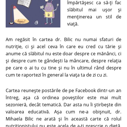
împărtășesc ca să-ți fac
slăbitul mai ușor și
menținerea un stil de
viață.
Am regăsit în cartea dr. Bilic nu numai sfaturi de
nutriție, ci și acel ceva în care eu cred cu tărie și
anume că slăbitul nu este doar despre ce mănânci, ci
și despre cum te gândești la mâncare, despre relația
pe care o ai tu cu tine și nu în ultimul rând despre
cum te raportezi în general la viața ta de zi cu zi.
Cartea reunește postările de pe Facebook dintr-un an
întreg, așa că ordinea poveștilor este mai mult
sezonieră, decât tematică. Dar asta nu îi știrbește din
valoarea educativă. Așa cum ne-a obișnuit, dr.
Mihaela Bilic ne arată și în această carte că rolul
nutriționistului nu este acela de a-ți prescrie o dietă,