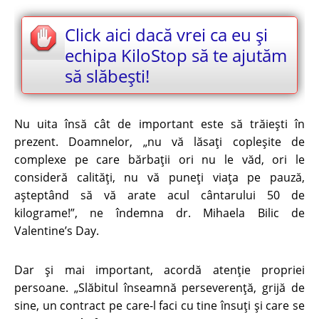
Click aici dacă vrei ca eu și
echipa KiloStop să te ajutăm
să slăbești!
Nu uita însă cât de important este să trăiești în
prezent. Doamnelor, „nu vă lăsați copleșite de
complexe pe care bărbații ori nu le văd, ori le
consideră calități, nu vă puneți viața pe pauză,
așteptând să vă arate acul cântarului 50 de
kilograme!”, ne îndemna dr. Mihaela Bilic de
Valentine’s Day.
Dar și mai important, acordă atenție propriei
persoane. „Slăbitul înseamnă perseverență, grijă de
sine, un contract pe care-l faci cu tine însuți și care se