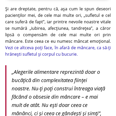
Și are dreptate, pentru că, așa cum le spun deseori
pacienților mei, de cele mai multe ori, „sufletul e cel
care suferă de fapt”, iar printre nevoile noastre vitale
se numără „iubirea, afecțiunea, tandrețea”, a căror
lipsă o compensăm de cele mai multe ori prin
mâncare. Este ceea ce eu numesc mâncat emoțional.
Vezi ce altceva poți face, în afară de mâncare, ca să-ți
hrănești sufletul și corpul cu bucurie.
„Alegerile alimentare reprezintă doar o
bucățică din complexitatea ființei
noastre. Nu-ți poți construi întreaga viață
făcând o obsesie din mâncare – e mai
mult de atât. Nu ești doar ceea ce
mănânci, ci și ceea ce gândești și simți”,