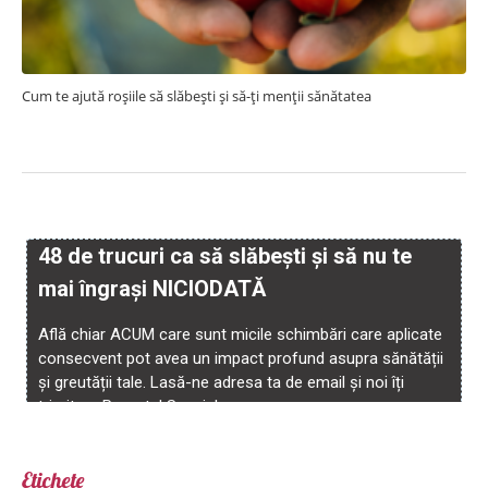
Cum te ajută roșiile să slăbești și să-ți menții sănătatea
Etichete