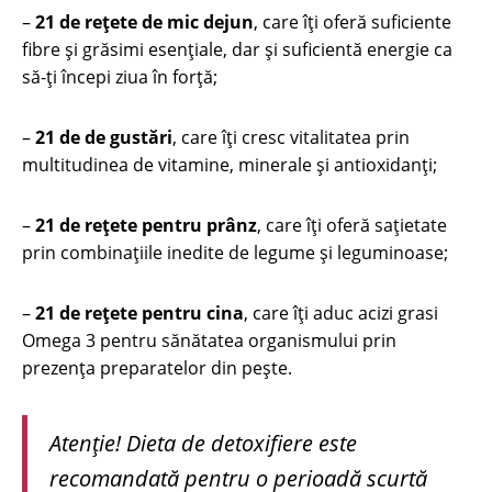
–
21 de rețete de mic dejun
, care îți oferă suficiente
fibre și grăsimi esențiale, dar și suficientă energie ca
să-ți începi ziua în forță;
–
21 de de gustări
, care îți cresc vitalitatea prin
multitudinea de vitamine, minerale și antioxidanți;
–
21 de rețete pentru prânz
, care îți oferă sațietate
prin combinațiile inedite de legume și leguminoase;
–
21 de rețete pentru cina
, care îți aduc acizi grasi
Omega 3 pentru sănătatea organismului prin
prezența preparatelor din pește.
Atenție! Dieta de detoxifiere este
recomandată pentru o perioadă scurtă