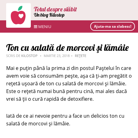
Totul despre slăbit
Un blog Kilostop
MENIU
Ajuta-ma sa slabesc!
Ton cu salată de morcovi şi lămâie
SCRIS DE
KILOSTOP
MARTIE 23, 2018
REȚETE
Mai e puțin până la prima zi din postul Paștelui în care
avem voie să consumăm pește, așa că ți-am pregătit o
rețetă ușoară de ton cu salată de morcovi şi lămâie.
Este o rețetă numai bună pentru cină, mai ales dacă
vrei să ții o cură rapidă de detoxifiere.
Iată de ce ai nevoie pentru a face un delicios ton cu
salată de morcovi şi lămâie.