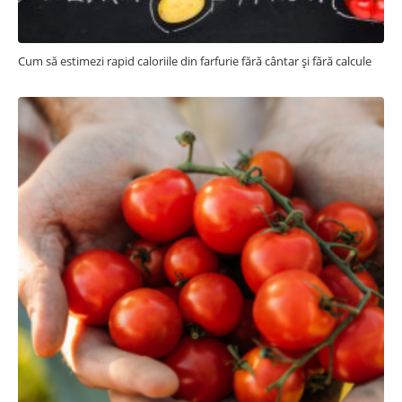
Cum să estimezi rapid caloriile din farfurie fără cântar și fără calcule