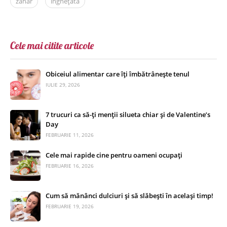
zahăr
înghețată
Cele mai citite articole
Obiceiul alimentar care îți îmbătrânește tenul
IULIE 29, 2026
7 trucuri ca să-ți menții silueta chiar și de Valentine’s
Day
FEBRUARIE 11, 2026
Cele mai rapide cine pentru oameni ocupați
FEBRUARIE 16, 2026
Cum să mănânci dulciuri și să slăbești în același timp!
FEBRUARIE 19, 2026