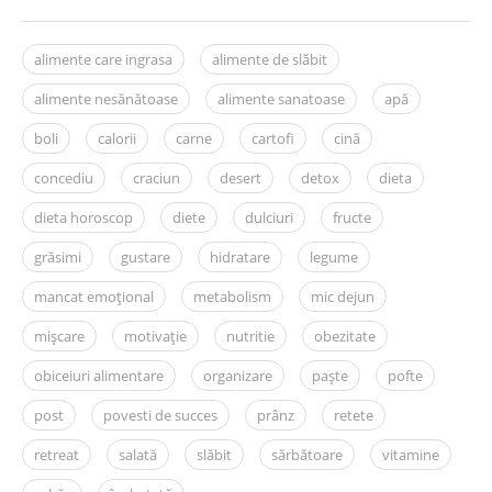
alimente care ingrasa
alimente de slăbit
alimente nesănătoase
alimente sanatoase
apă
boli
calorii
carne
cartofi
cină
concediu
craciun
desert
detox
dieta
dieta horoscop
diete
dulciuri
fructe
grăsimi
gustare
hidratare
legume
mancat emoțional
metabolism
mic dejun
mișcare
motivație
nutritie
obezitate
obiceiuri alimentare
organizare
paște
pofte
post
povesti de succes
prânz
retete
retreat
salată
slăbit
sărbătoare
vitamine