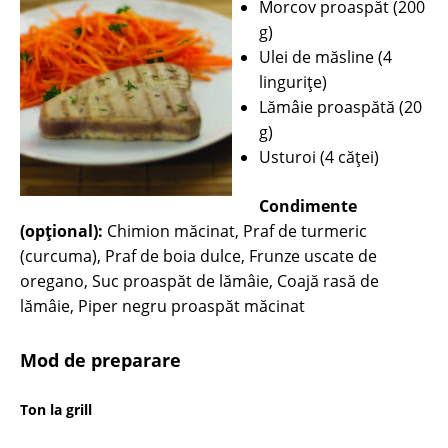
Morcov proaspăt (200
g)
Ulei de măsline (4
linguriţe)
Lămâie proaspătă (20
g)
Usturoi (4 căţei)
Condimente
(opțional):
Chimion măcinat, Praf de turmeric
(curcuma), Praf de boia dulce, Frunze uscate de
oregano, Suc proaspăt de lămâie, Coajă rasă de
lămâie, Piper negru proaspăt măcinat
Mod de preparare
Ton la grill