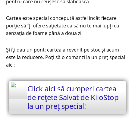
pentru care nu reușesc să slăbească.
Cartea este special concepută astfel încât fiecare
porție să îți ofere sațietate ca să nu te mai lupți cu
senzația de foame până a doua zi.
Și îți dau un pont: cartea a revenit pe stoc și acum
este la reducere. Poți să o comanzi la un preț special
aici:
Click aici să cumperi cartea
de rețete Salvat de KiloStop
la un preț special!