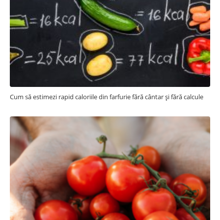
Cum să estimezi rapid caloriile din farfurie fără cântar și fără calcule