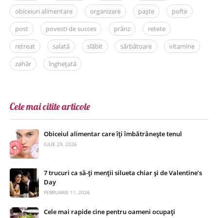
obiceiuri alimentare
organizare
paște
pofte
post
povesti de succes
prânz
retete
retreat
salată
slăbit
sărbătoare
vitamine
zahăr
înghețată
Cele mai citite articole
Obiceiul alimentar care îți îmbătrânește tenul
IULIE 29, 2026
7 trucuri ca să-ți menții silueta chiar și de Valentine’s
Day
FEBRUARIE 11, 2026
Cele mai rapide cine pentru oameni ocupați