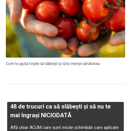
Cum te ajută roșiile să slăbești și să-ți menții sănătatea