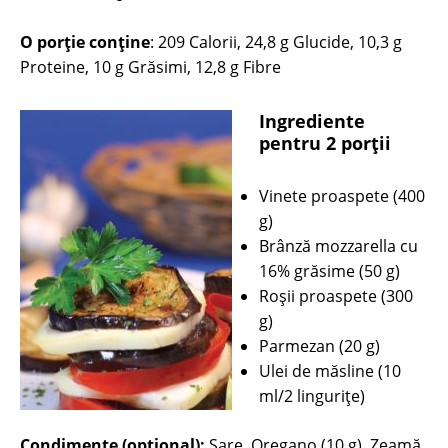
O porție conține
: 209 Calorii, 24,8 g Glucide, 10,3 g
Proteine, 10 g Grăsimi, 12,8 g Fibre
Ingrediente
pentru 2 porții
Vinete proaspete (400
g)
Brânză mozzarella cu
16% grăsime (50 g)
Roşii proaspete (300
g)
Parmezan (20 g)
Ulei de măsline (10
ml/2 linguriţe)
Condimente (opţional):
Sare, Oregano (10 g), Zeamă