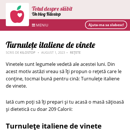
Totul despre slăbit
Un blog Kilostop
MENIU
Ajuta-ma sa slabesc!
Turnulețe italiene de vinete
SCRIS DE
KILOSTOP
AUGUST 1, 2023
REȚETE
Vinetele sunt legumele vedetă ale acestei luni. Din
acest motiv astăzi vreau să îți propun o rețetă care le
conține, tocmai bună pentru cină: Turnulețe italiene
de vinete.
Iată cum poți să îți prepari și tu acasă o masă sățioasă
și dietetică cu doar 209 Calorii:
Turnulețe italiene de vinete