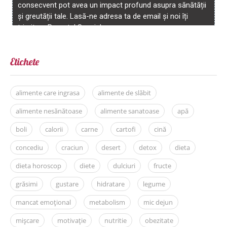
Etichete
alimente care ingrasa
alimente de slăbit
alimente nesănătoase
alimente sanatoase
apă
boli
calorii
carne
cartofi
cină
concediu
craciun
desert
detox
dieta
dieta horoscop
diete
dulciuri
fructe
grăsimi
gustare
hidratare
legume
mancat emoțional
metabolism
mic dejun
mișcare
motivație
nutritie
obezitate