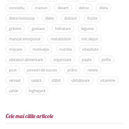
concediu
craciun
desert
detox
dieta
dieta horoscop
diete
dulciuri
fructe
grăsimi
gustare
hidratare
legume
mancat emoțional
metabolism
mic dejun
mișcare
motivație
nutritie
obezitate
obiceiuri alimentare
organizare
paște
pofte
post
povesti de succes
prânz
retete
retreat
salată
slăbit
sărbătoare
vitamine
zahăr
înghețată
Cele mai citite articole