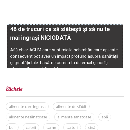
Etichete
alimente care ingrasa
alimente de slăbit
alimente nesănătoase
alimente sanatoase
apă
boli
calorii
carne
cartofi
cină