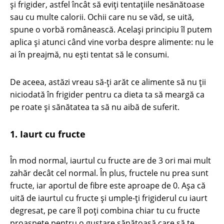
și frigider, astfel încât să eviți tentațiile nesănătoase
sau cu multe calorii. Ochii care nu se văd, se uită,
spune o vorbă românească. Același principiu îl putem
aplica și atunci când vine vorba despre alimente: nu le
ai în preajmă, nu ești tentat să le consumi.
De aceea, astăzi vreau să-ți arăt ce alimente să nu ții
niciodată în frigider pentru ca dieta ta să meargă ca
pe roate și sănătatea ta să nu aibă de suferit.
1. Iaurt cu fructe
În mod normal, iaurtul cu fructe are de 3 ori mai mult
zahăr decât cel normal. În plus, fructele nu prea sunt
fructe, iar aportul de fibre este aproape de 0. Așa că
uită de iaurtul cu fructe și umple-ți frigiderul cu iaurt
degresat, pe care îl poți combina chiar tu cu fructe
proaspete pentru o gustare sănătoasă care să te