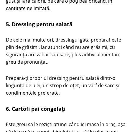
gust și fără calorii, pe care o poți bea oricând, în
cantitate nelimitată.
5. Dressing pentru salată
De cele mai multe ori, dressingul gata preparat este
plin de grăsimi. Iar atunci când nu are grăsimi, cu
siguranță are zahăr sau sare, plus aditivi alimentari
greu de pronunțat.
Prepară-ți propriul dressing pentru salată dintr-o
linguriță de ulei, un strop de oțet, un vârf de sare și
condimentele preferate.
6. Cartofi pai congelați
Este greu să le reziști atunci când iei masa în oraș, așa
că de ce să te supui chinului și acasă? În plus, sunt