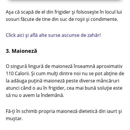
Așa că scapă de el din frigider și folsosește în locul lui
sosuri făcute de tine din suc de roșii și condimente.
Click aici și află alte surse ascunse de zahăr!
3. Maioneză
O singură lingură de maioneză înseamnă aproximativ
110 Calorii. Și cum mulți dintre noi nu se pot abține de
la adăuga puțină maioneză peste diverse mâncăruri
atunci când o au în frigider, cea mai bună soluție este
să nu o avem la îndemână.
Fă-ți în schimb propria maioneză dietetică din iaurt și
muștar.