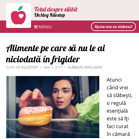
Totul despre slăbit
Un blog Kilostop
MENIU
Ajuta-ma sa slabesc!
Alimente pe care să nu le ai
niciodată în frigider
SCRIS DE
KILOSTOP
MAI 1, 2017
SLĂBEȘTE INTELIGENT
Atunci
când vrei
să slăbești,
o regulă
esențială
este să îți
faci curat
în cămară