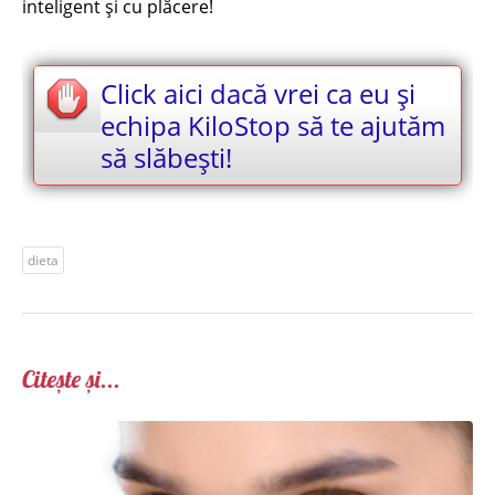
inteligent și cu plăcere!
Click aici dacă vrei ca eu și
echipa KiloStop să te ajutăm
să slăbești!
dieta
Citește și...