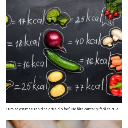
Cum să estimezi rapid caloriile din farfurie fără cântar și fără calcule