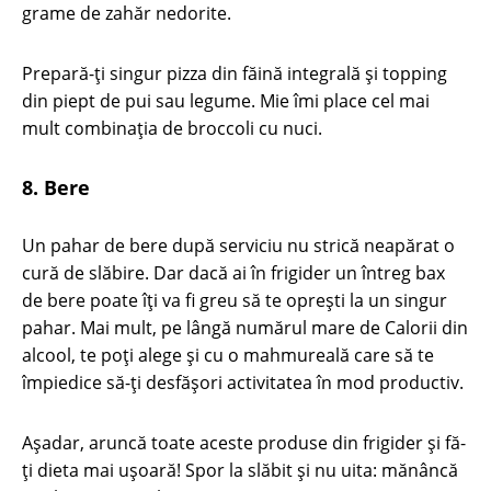
grame de zahăr nedorite.
Prepară-ți singur pizza din făină integrală și topping
din piept de pui sau legume. Mie îmi place cel mai
mult combinația de broccoli cu nuci.
8. Bere
Un pahar de bere după serviciu nu strică neapărat o
cură de slăbire. Dar dacă ai în frigider un întreg bax
de bere poate îți va fi greu să te oprești la un singur
pahar. Mai mult, pe lângă numărul mare de Calorii din
alcool, te poți alege și cu o mahmureală care să te
împiedice să-ți desfășori activitatea în mod productiv.
Așadar, aruncă toate aceste produse din frigider și fă-
ți dieta mai ușoară! Spor la slăbit și nu uita: mănâncă