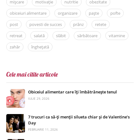
mișcare
motivație
nutritie
obezitate
obiceiuri alimentare
organizare
paște
pofte
post
povesti de succes
prânz
retete
retreat
salată
slăbit
sărbătoare
vitamine
zahăr
înghețată
Cele mai citite articole
Obiceiul alimentar care îți îmbătrânește tenul
IULIE 29, 2026
7 trucuri ca să-ți menții silueta chiar și de Valentine’s
Day
FEBRUARIE 11, 2026