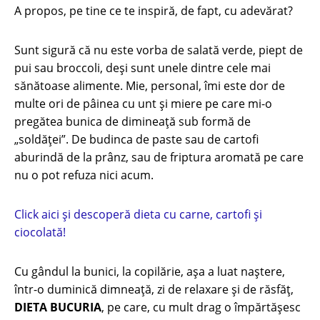
A propos, pe tine ce te inspiră, de fapt, cu adevărat?
Sunt sigură că nu este vorba de salată verde, piept de
pui sau broccoli, deşi sunt unele dintre cele mai
sănătoase alimente. Mie, personal, îmi este dor de
multe ori de pâinea cu unt şi miere pe care mi-o
pregătea bunica de dimineaţă sub formă de
„soldăţei”. De budinca de paste sau de cartofi
aburindă de la prânz, sau de friptura aromată pe care
nu o pot refuza nici acum.
Click aici și descoperă dieta cu carne, cartofi și
ciocolată!
Cu gândul la bunici, la copilărie, aşa a luat naştere,
într-o duminică dimneaţă, zi de relaxare şi de răsfăţ,
DIETA BUCURIA
, pe care, cu mult drag o împărtășesc