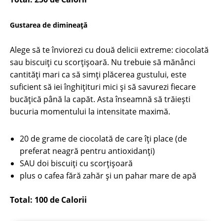
Gustarea de dimineață
Alege să te înviorezi cu două delicii extreme: ciocolată
sau biscuiți cu scorțișoară. Nu trebuie să mănânci
cantități mari ca să simți plăcerea gustului, este
suficient să iei înghițituri mici și să savurezi fiecare
bucățică până la capăt. Asta înseamnă să trăiești
bucuria momentului la intensitate maximă.
20 de grame de ciocolată de care îţi place (de
preferat neagră pentru antioxidanţi)
SAU doi biscuiți cu scorțișoară
plus o cafea fără zahăr şi un pahar mare de apă
Total: 100 de Calorii