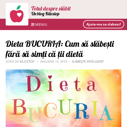
Totul despre slăbit
Un blog Kilostop
MENIU
Ajuta-ma sa slabesc!
Dieta BUCURIA: Cum să slăbești
fără să simți că ții dietă
SCRIS DE
KILOSTOP
IANUARIE 10, 2018
SLĂBEȘTE INTELIGENT