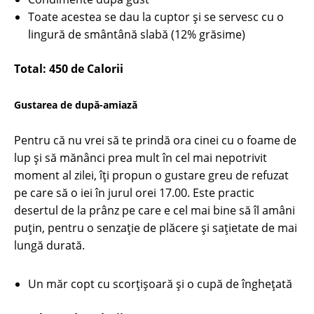
Toate acestea se dau la cuptor și se servesc cu o
lingură de smântână slabă (12% grăsime)
Total: 450 de Calorii
Gustarea de după-amiază
Pentru că nu vrei să te prindă ora cinei cu o foame de
lup și să mănânci prea mult în cel mai nepotrivit
moment al zilei, îți propun o gustare greu de refuzat
pe care să o iei în jurul orei 17.00. Este practic
desertul de la prânz pe care e cel mai bine să îl amâni
puțin, pentru o senzație de plăcere și sațietate de mai
lungă durată.
Un măr copt cu scorțișoară și o cupă de înghețată