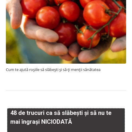
Cum te ajută roșiile să slăbești și să-ți menții sănătatea