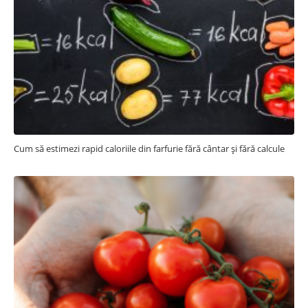
Cum să estimezi rapid caloriile din farfurie fără cântar și fără calcule