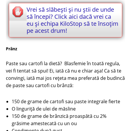
Vrei să slăbești și nu știi de unde
să începi? Click aici dacă vrei ca
eu și echipa KiloStop să te însoțim
pe acest drum!
Prânz
Paste sau cartofi la dietă? Blasfemie în toată regula,
vei fi tentat să spui! Ei, iată că nu e chiar aşa! Ca să te
convingi, iată mai jos reţeta mea preferată de budincă
de paste sau cartofi cu brânză:
150 de grame de cartofi sau paste integrale fierte
O linguriță de ulei de măsline
150 de grame de brânzică proaspătă cu 2%
grăsime amestecată cu un ou
Condimente după gust