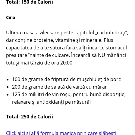
Total: 150 de Calorii
Cina
Ultima masă a zilei sare peste capitolul „carbohidrați”,
dar conține proteine, vitamine și minerale. Plus
capacitatea de a te sătura fără să îți încarce stomacul
prea tare înainte de culcare. Încearcă să NU mănânci
totuşi mai târziu de ora 20:00.
100 de grame de friptură de mușchiuleț de porc
200 de grame de salată de varză cu mărar
125 de mililitri de vin roșu, pentru bună dispoziţie,
relaxare şi antioxidanţi pe măsură!
Total: 250 de Calorii
Click aici și află formula magică prin care slăbești