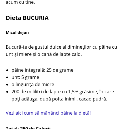
acum cu tine.
Dieta BUCURIA
Micul dejun
Bucură-te de gustul dulce al dimineților cu pâine cu
unt și miere și o cană de lapte cald.
pâine integrală: 25 de grame
unt: 5 grame
o linguriță de miere
200 de mililitri de lapte cu 1,5% grăsime, în care
poţi adăuga, după pofta inimii, cacao pudră.
Vezi aici cum să mănânci pâine la dietă!
Total: 250 de Calorii