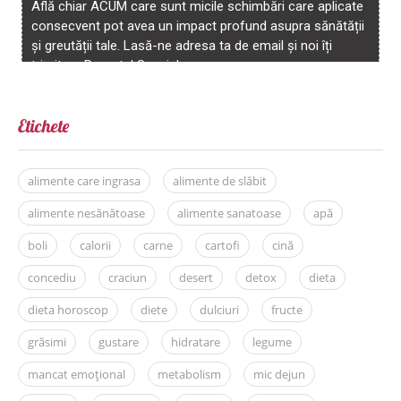
Etichete
alimente care ingrasa
alimente de slăbit
alimente nesănătoase
alimente sanatoase
apă
boli
calorii
carne
cartofi
cină
concediu
craciun
desert
detox
dieta
dieta horoscop
diete
dulciuri
fructe
grăsimi
gustare
hidratare
legume
mancat emoțional
metabolism
mic dejun