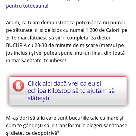
pentru totdeauna!
Acum, că ți-am demonstrat că poți mânca nu numai
pe săturate, ci și delicios cu numai 1.200 de Calorii pe
zi, te mai sfătuiesc să vii în completarea dietei
BUCURIA cu 20-30 de minute de mișcare (mersul pe
jos inclus!) și vei putea spune, într-un final, din toată
inima: Sănătate, te iubesc!
Click aici dacă vrei ca eu și
echipa KiloStop să te ajutăm să
slăbești!
Mi-aș dori să aflu care sunt bucuriile tale culinare și
cum te gândeşti să le transformi în alegeri sănătoase
și dietetice deopotrivă?