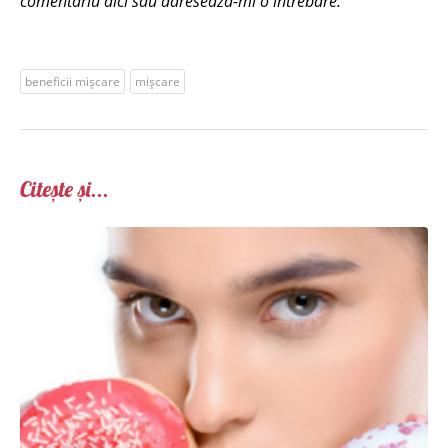
comentariu aici sau adresează-mi o întrebare.
beneficii mişcare
mișcare
Citește și...