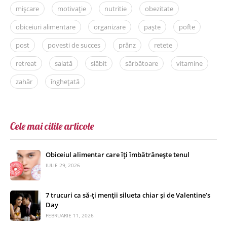
mișcare
motivație
nutritie
obezitate
obiceiuri alimentare
organizare
paște
pofte
post
povesti de succes
prânz
retete
retreat
salată
slăbit
sărbătoare
vitamine
zahăr
înghețată
Cele mai citite articole
Obiceiul alimentar care îți îmbătrânește tenul
IULIE 29, 2026
7 trucuri ca să-ți menții silueta chiar și de Valentine’s
Day
FEBRUARIE 11, 2026