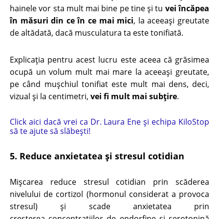
hainele vor sta mult mai bine pe tine şi tu
vei încăpea
în măsuri din ce în ce mai mici
, la aceeaşi greutate
de altădată, dacă musculatura ta este tonifiată.
Explicaţia pentru acest lucru este aceea că grăsimea
ocupă un volum mult mai mare la aceeaşi greutate,
pe când muşchiul tonifiat este mult mai dens, deci,
vizual şi la centimetri,
vei fi mult mai subţire
.
Click aici dacă vrei ca Dr. Laura Ene și echipa KiloStop
să te ajute să slăbești!
5. Reduce anxietatea şi stresul cotidian
Mişcarea reduce stresul cotidian prin scăderea
nivelului de cortizol (hormonul considerat a provoca
stresul) şi scade anxietatea prin
creşterea concentraţiilor de endorfine şi serotonină