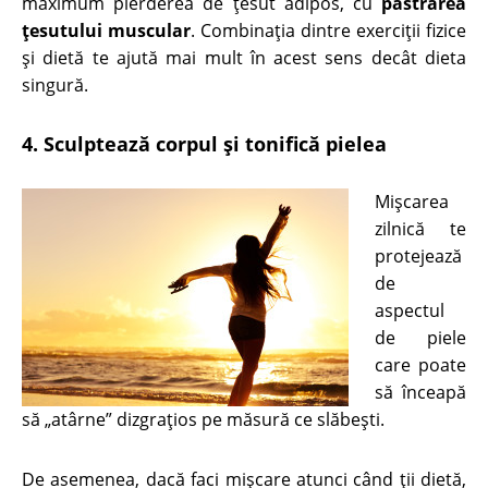
maximum pierderea de ţesut adipos, cu
păstrarea
ţesutului muscular
. Combinaţia dintre exerciţii fizice
şi dietă te ajută mai mult în acest sens decât dieta
singură.
4. Sculptează corpul şi tonifică pielea
Mişcarea
zilnică te
protejează
de
aspectul
de piele
care poate
să înceapă
să „atârne” dizgraţios pe măsură ce slăbeşti.
De asemenea, dacă faci mişcare atunci când ţii dietă,