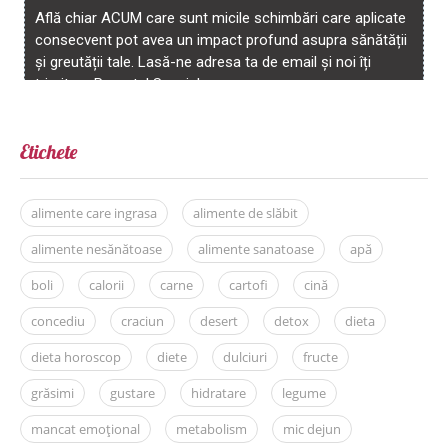
Etichete
alimente care ingrasa
alimente de slăbit
alimente nesănătoase
alimente sanatoase
apă
boli
calorii
carne
cartofi
cină
concediu
craciun
desert
detox
dieta
dieta horoscop
diete
dulciuri
fructe
grăsimi
gustare
hidratare
legume
mancat emoțional
metabolism
mic dejun