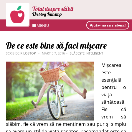
Totul despre slăbit
Un blog Kilostop
MENIU
Ajuta-ma sa slabesc!
De ce este bine să faci mişcare
SCRIS DE
KILOSTOP
MARTIE 7, 2016
SLĂBEȘTE INTELIGENT
Mişcarea
este
esenţială
pentru o
viaţă
sănătoasă.
Fie că
vrem să
slăbim, fie că vrem să ne menţinem sau pur şi simplu
să avem un stil de viaţă sănătos, recomandat este să