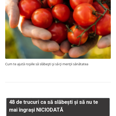
Cum te ajută roșiile să slăbești și să-ți menții sănătatea