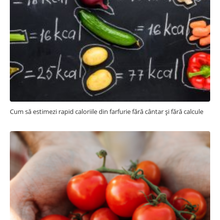
Cum să estimezi rapid caloriile din farfurie fără cântar și fără calcule