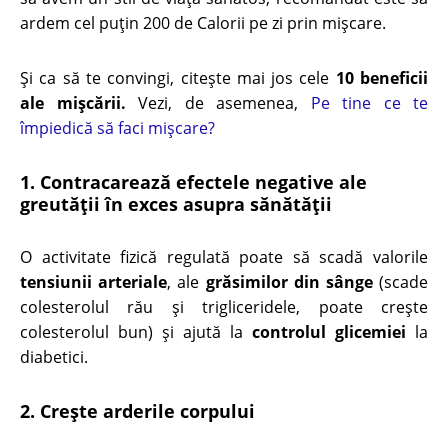
ardem cel puţin 200 de Calorii pe zi prin mişcare.
Şi ca să te convingi, citeşte mai jos cele
10
beneficii
ale mişcării.
Vezi, de asemenea,
Pe tine ce te
împiedică să faci mişcare?
1. Contracarează efectele negative ale
greutăţii în exces asupra sănătăţii
O activitate fizică regulată poate să scadă valorile
tensiunii arteriale
, ale
grăsimilor din sânge
(scade
colesterolul rău şi trigliceridele, poate creşte
colesterolul bun) şi ajută la
controlul glicemiei
la
diabetici.
2. Creşte arderile corpului